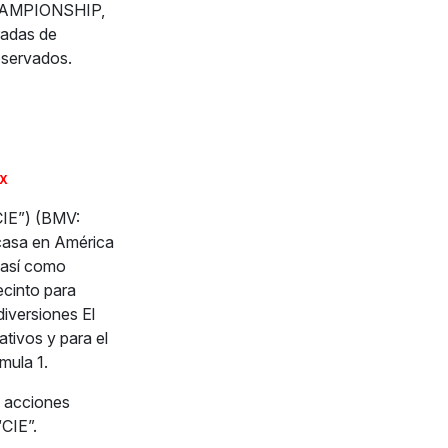
HAMPIONSHIP,
adas de
eservados.
X
CIE”) (BMV:
 casa en América
, así como
ecinto para
iversiones El
tivos y para el
mula 1.
s acciones
“CIE”.