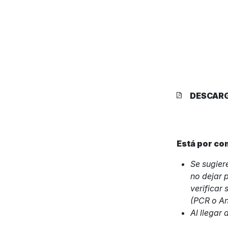
DESCAR
Está por co
Se sugier
no dejar 
verificar
(PCR o An
Al llegar 