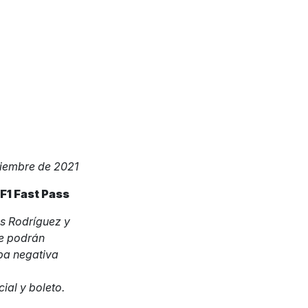
viembre de 2021
F1 Fast Pass
os Rodríguez y
ue podrán
ba negativa
cial y boleto.