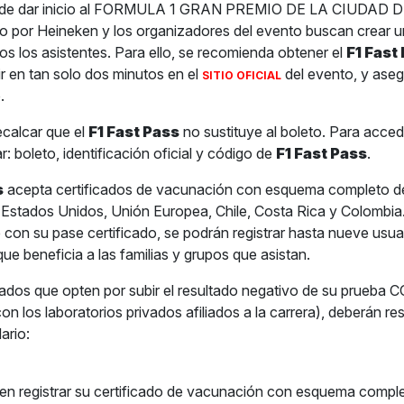
 de dar inicio al FORMULA 1 GRAN PREMIO DE LA CIUDAD 
 por Heineken y los organizadores del evento buscan crear u
os los asistentes. Para ello, se recomienda obtener el
F1 Fast
 en tan solo dos minutos en el
del evento, y ase
SITIO OFICIAL
.
ecalcar que el
F1 Fast Pass
no sustituye al boleto. Para acced
: boleto, identificación oficial y código de
F1 Fast Pass
.
s
acepta certificados de vacunación con esquema completo d
Estados Unidos, Unión Europea, Chile, Costa Rica y Colombia
te con su pase certificado, se podrán registrar hasta nueve usu
que beneficia a las familias y grupos que asistan.
nados que opten por subir el resultado negativo de su prueba
on los laboratorios privados afiliados a la carrera), deberán res
ario:
en registrar su certificado de vacunación con esquema comple