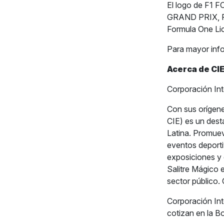
El logo de F
GRAND PRIX, PA
Formula One Li
Para mayor inf
Acerca de CIE
Corporación Int
Con sus orígene
CIE) es un dest
Latina. Promuev
eventos deportiv
exposiciones y 
Salitre Mágico 
sector público.
Corporación In
cotizan en la B