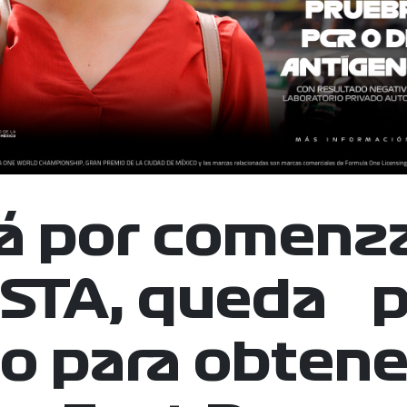
á por comenza
STA, queda 
o para obtener