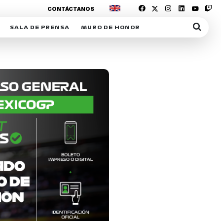
CONTÁCTANOS
SALA DE PRENSA
MURO DE HONOR
IAS
SUSCRIPCIÓN SALA DE PRENSA
IPCIÓN RACING NEWS
COMUNICADOS
OPCIÓN
COGP
ACREDITACIONES
S
RACTIVOS
Y
ICA
ER