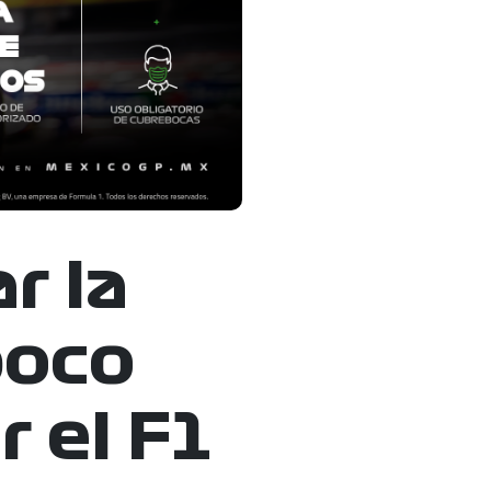
r la
poco
 el F1