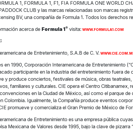
1 FORMULA 1, FORMULA 1, F1, FIA FORMULA ONE WORLD C
DDOCK CLUB y las marcas relacionadas son marcas registr
censing BV, una compañía de Formula 1. Todos los derechos r
®
ormación acerca de
Formula 1
visita:
WWW.FORMULA1.COM
:
eramericana de Entretenimiento, S.A.B de C. V.
WWW.CIE.COM.M
s en 1990, Corporación Interamericana de Entretenimiento (“
acado participante en la industria del entretenimiento fuera de
e y produce conciertos, festivales de música, obras teatrales
os, familiares y culturales. CIE opera el Centro Citibanamex, r
convenciones en la Ciudad de México, así como el parque de d
en Colombia. Igualmente, la Compañía produce eventos corpora
 CIE promueve y comercializa el Gran Premio de México de For
teramericana de Entretenimiento es una empresa pública cuya
olsa Mexicana de Valores desde 1995, bajo la clave de pizarra 