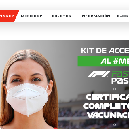
ANAGER
MEXICOGP
BOLETOS
INFORMACIÓN
BLOG
GALERIA SOCIAL
HORARIOS
NOTIC
SOMOS PARTE DEL VUELO
DUDAS
SUSCR
SOSTENIBILIDAD
DERECHO DE PRIMERA 
MEXI
CELEBRA CON NOSOTROS
REFORESTEMOS JUNTO
INTE
MOTORSPORT ACADEM
VOLUNTARIOS
EXPOSICIÓN FOTOGRÁF
CAMPEONATO
PATROCINADORES
LEGALES TICKETMAST