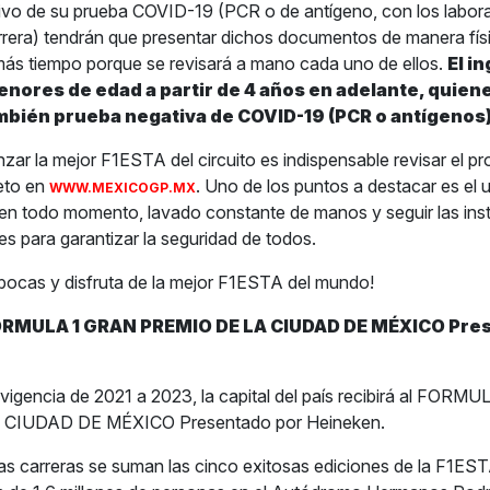
ivo de su prueba COVID-19 (PCR o de antígeno, con los labora
carrera) tendrán que presentar dichos documentos de manera físi
más tiempo porque se revisará a mano cada uno de ellos.
El i
enores de edad a partir de 4 años en adelante, quie
mbién prueba negativa de COVID-19 (PCR o antígenos
ar la mejor F1ESTA del circuito es indispensable revisar el pr
eto en
. Uno de los puntos a destacar es el u
WWW.MEXICOGP.MX
en todo momento, lavado constante de manos y seguir las ins
es para garantizar la seguridad de todos.
bocas y disfruta de la mejor F1ESTA del mundo!
ORMULA 1 GRAN PREMIO DE LA CIUDAD DE MÉXICO Pre
igencia de 2021 a 2023, la capital del país recibirá al FORM
CIUDAD DE MÉXICO Presentado por Heineken.
as carreras se suman las cinco exitosas ediciones de la F1ES