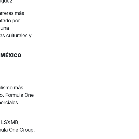
íguez.
arreras más
tado por
 una
s culturales y
E MÉXICO
ilismo más
do. Formula One
erciales
A, LSXMB,
ula One Group.