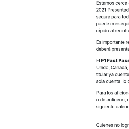
Estamos cerca
2021 Presentado
segura para tod
puede conseguir
rápido al recinto
Es importante r
deberá presentar
El
F1 Fast Pas
Unido, Canadá, 
titular ya cuen
sola cuenta, lo 
Para los aficio
o de antígeno, c
siguiente calend
Quienes no logr