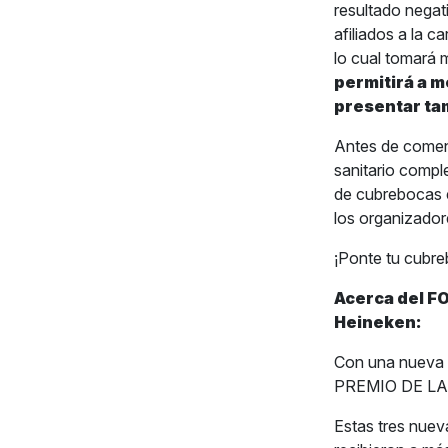
resultado negat
afiliados a la 
lo cual tomará 
permitirá a m
presentar ta
Antes de comenz
sanitario compl
de cubrebocas 
los organizador
¡Ponte tu cubre
Acerca del F
Heineken:
Con una nueva v
PREMIO DE LA 
Estas tres nuev