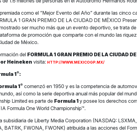
s de 1.6 millones de personas en el Autódromo Hermanos Rodr
premiada como el “Mejor Evento del Año” durante las cinco c
 FORMULA 1 GRAN PREMIO DE LA CIUDAD DE MÉXICO Presen
mostrado ser mucho más que un evento deportivo, se trata de
ataforma de promoción que comparte con el mundo las riqueza
 Ciudad de México.
ormación del
FORMULA 1 GRAN PREMIO DE LA CIUDAD D
por Heineken
visita:
HTTP://WWW.MEXICOGP.MX/
®
rmula 1
:
®
ormula 1
comenzó en 1950 y es la competencia de automov
 mundo, así como la serie deportiva anual más popular del mun
ship Limited es parte de
Formula 1
y posee los derechos com
 FIA Formula One World Championship™.
na subsidiaria de Liberty Media Corporation (NASDAQ: LSXM
 BATRK, FWONA, FWONK) atribuida a las acciones del Form