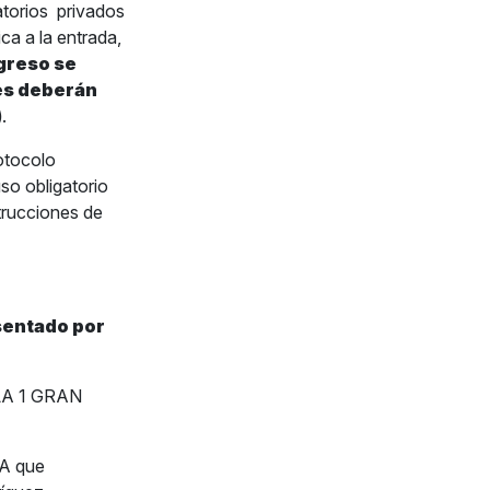
torios
privados
ca a la entrada,
ngreso se
nes deberán
)
.
otocolo
so obligatorio
trucciones de
sentado por
ULA 1 GRAN
TA que