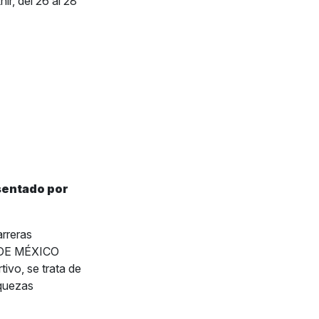
r, del 26 al 28
sentado por
rreras
 DE MÉXICO
vo, se trata de
iquezas