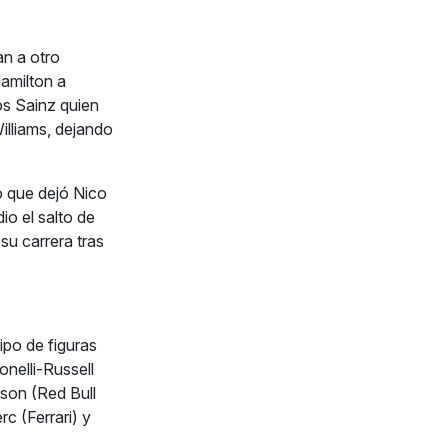
an a otro
amilton a
os Sainz quien
illiams, dejando
o que dejó Nico
io el salto de
su carrera tras
ipo de figuras
nelli-Russell
son (Red Bull
c (Ferrari) y