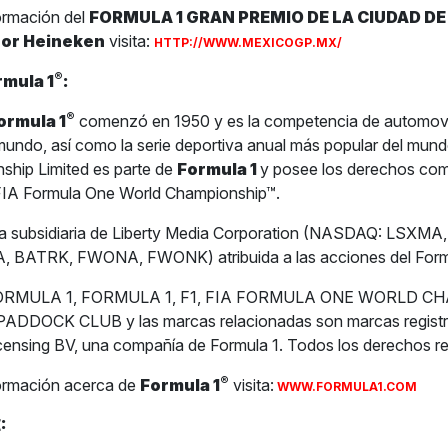
ormación del
FORMULA 1 GRAN PREMIO DE LA CIUDAD D
por Heineken
visita:
HTTP://WWW.MEXICOGP.MX/
®
rmula 1
:
®
ormula 1
comenzó en 1950 y es la competencia de automov
 mundo, así como la serie deportiva anual más popular del mun
ship Limited es parte de
Formula 1
y posee los derechos com
 FIA Formula One World Championship™.
na subsidiaria de Liberty Media Corporation (NASDAQ: LSXM
 BATRK, FWONA, FWONK) atribuida a las acciones del Form
1 FORMULA 1, FORMULA 1, F1, FIA FORMULA ONE WORLD C
DDOCK CLUB y las marcas relacionadas son marcas registr
censing BV, una compañía de Formula 1. Todos los derechos r
®
ormación acerca de
Formula 1
visita:
WWW.FORMULA1.COM
: