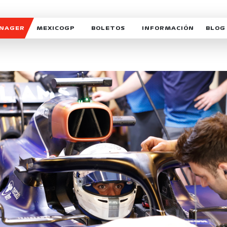
ANAGER
MEXICOGP
BOLETOS
INFORMACIÓN
BLOG
GALERIA SOCIAL
HORARIOS
NOTIC
SOMOS PARTE DEL VUELO
DUDAS
SUSCR
SOSTENIBILIDAD
DERECHO DE PRIMERA 
MEXI
CELEBRA CON NOSOTROS
REFORESTEMOS JUNTO
INTE
MOTORSPORT ACADEM
VOLUNTARIOS
EXPOSICIÓN FOTOGRÁF
CAMPEONATO
PATROCINADORES
LEGALES TICKETMAST