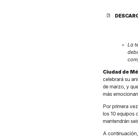
DESCAR
La t
debu
comp
Ciudad de Mé
celebrará su ani
de marzo, y que
más emocionante
Por primera vez
los 10 equipos 
mantendrán seis
A continuación,