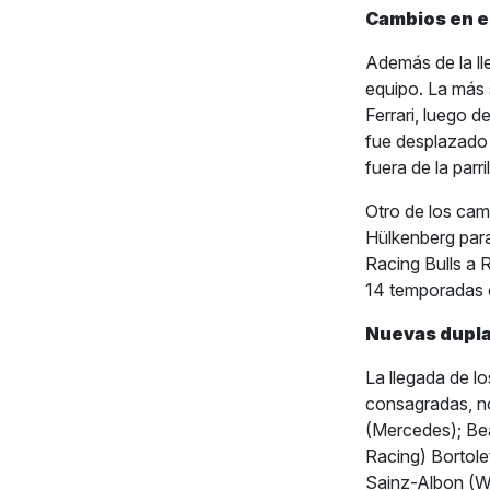
Cambios en e
Además de la ll
equipo. La más 
Ferrari, luego d
fue desplazado 
fuera de la parri
Otro de los cam
Hülkenberg para
Racing Bulls a 
14 temporadas 
Nuevas dupl
La llegada de l
consagradas, no
(Mercedes); Be
Racing) Bortole
Sainz-Albon (Wi