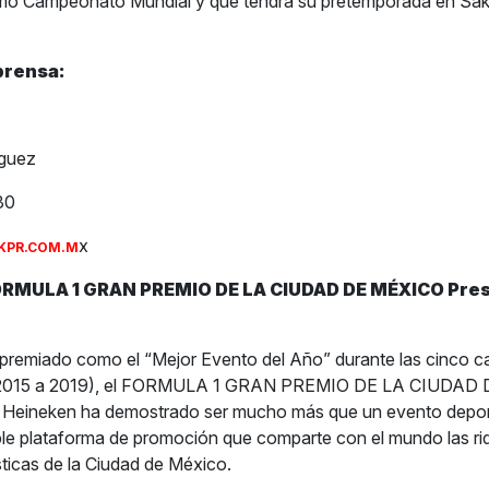
mo Campeonato Mundial y que tendrá su pretemporada en Sakhi
prensa:
íguez
30
x
KPR.COM.M
ORMULA 1 GRAN PREMIO DE LA CIUDAD DE MÉXICO Pre
premiado como el “Mejor Evento del Año” durante las cinco ca
(2015 a 2019), el FORMULA 1 GRAN PREMIO DE LA CIUDAD
 Heineken ha demostrado ser mucho más que un evento deporti
le plataforma de promoción que comparte con el mundo las r
ísticas de la Ciudad de México.