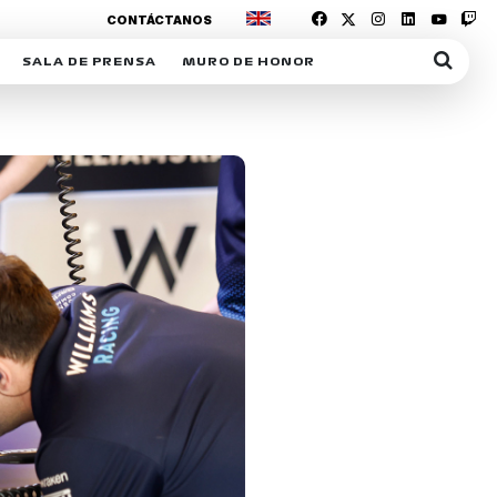
CONTÁCTANOS
SALA DE PRENSA
MURO DE HONOR
IAS
SUSCRIPCIÓN SALA DE PRENSA
IPCIÓN RACING NEWS
COMUNICADOS
OPCIÓN
COGP
ACREDITACIONES
S
RACTIVOS
Y
ICA
ER