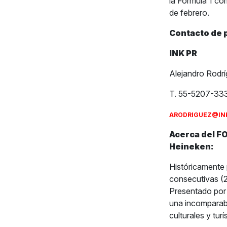
la Formula 1 co
de febrero.
Contacto de 
INK PR
Alejandro Rodr
T. 55-5207-33
ARODRIGUEZ@IN
Acerca del F
Heineken:
Históricamente 
consecutivas 
Presentado por
una incomparab
culturales y tur