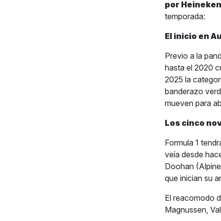
por Heineke
temporada:
El inicio en A
Previo a la pand
hasta el 2020 cu
2025 la categorí
banderazo verde
mueven para abr
Los cinco no
Formula 1 tendr
veía desde hace
Doohan (Alpine)
que inician su 
El reacomodo de 
Magnussen, Valt