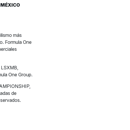
E MÉXICO
ilismo más
do. Formula One
erciales
A, LSXMB,
ula One Group.
HAMPIONSHIP,
adas de
eservados.