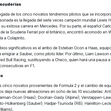
scuderías
egada de los cinco novatos tendremos pilotos que se incorpor
sonada es la llegada del siete veces campeón mundial Lewis H
e su exitosa carrera en Mercedes. Por su parte, el español Carl
de la Scuderia Ferrari por el británico, encontró acomodo en W
lla a Colapinto.
bios significativos es el arribo de Esteban Ocon a Haas, equip
 emigrar a Sauber, como piloto líder. Por último, Liam Lawson d
Red Bull Racing, sustituyendo a Checo, quien hará una pausa a 
consecutivas en F1.
as
os cinco novatos provenientes de Formula 2 y el cambio de equ
s deja nuevas alineaciones en ocho de las 10 escuderías: Anto
arman-Ocon (Haas); Doohan-Gasly (Alpine); Verstappen-Law
to-Hülkenberg (Sauber); Hadjar-Tsunoda (RB); Hamilton-Lecler
lliams).