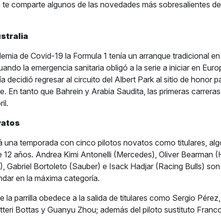
n
te comparte algunos de las novedades más sobresalientes de 
ustralia
emia de Covid-19 la Formula 1 tenía un arranque tradicional en
ando la emergencia sanitaria obligó a la serie a iniciar en Euro
a decidió regresar al circuito del Albert Park al sitio de honor pa
. En tanto que Bahrein y Arabia Saudita, las primeras carreras
il.
vatos
á una temporada con cinco pilotos novatos como titulares, al
 12 años. Andrea Kimi Antonelli (Mercedes), Oliver Bearman (
, Gabriel Bortoleto (Sauber) e Isack Hadjar (Racing Bulls) son
andar en la máxima categoría.
la parrilla obedece a la salida de titulares como Sergio Pérez
teri Bottas y Guanyu Zhou; además del piloto sustituto Franco