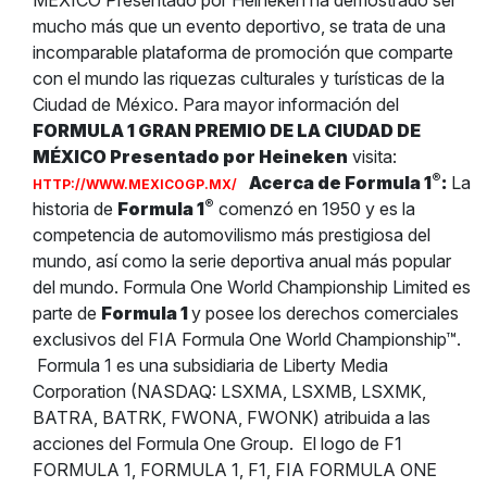
MÉXICO Presentado por Heineken ha demostrado ser
mucho más que un evento deportivo, se trata de una
incomparable plataforma de promoción que comparte
con el mundo las riquezas culturales y turísticas de la
Ciudad de México. Para mayor información del
FORMULA 1 GRAN PREMIO DE LA CIUDAD DE
MÉXICO Presentado por Heineken
visita:
®
Acerca de Formula 1
:
La
HTTP://WWW.MEXICOGP.MX/
®
historia de
Formula 1
comenzó en 1950 y es la
competencia de automovilismo más prestigiosa del
mundo, así como la serie deportiva anual más popular
del mundo. Formula One World Championship Limited es
parte de
Formula 1
y posee los derechos comerciales
exclusivos del FIA Formula One World Championship™.
Formula 1 es una subsidiaria de Liberty Media
Corporation (NASDAQ: LSXMA, LSXMB, LSXMK,
BATRA, BATRK, FWONA, FWONK) atribuida a las
acciones del Formula One Group.
El logo de F1
FORMULA 1, FORMULA 1, F1, FIA FORMULA ONE