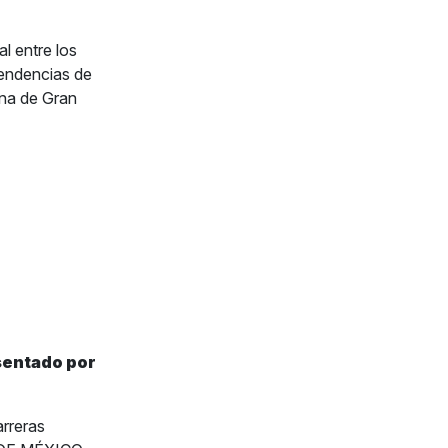
l entre los
tendencias de
ana de Gran
sentado por
rreras