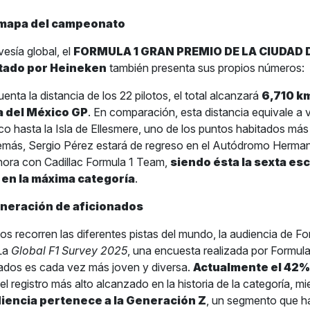
 mapa del campeonato
vesía global, el
FORMULA 1 GRAN PREMIO DE LA CIUDAD 
tado por Heineken
también presenta sus propios números:
enta la distancia de los 22 pilotos, el total alcanzará
6,710 km
a del México GP
. En comparación, esta distancia equivale a v
o hasta la Isla de Ellesmere, uno de los puntos habitados más
emás, Sergio Pérez estará de regreso en el Autódromo Herma
hora con Cadillac Formula 1 Team,
siendo ésta la sexta esc
 en la máxima categoría
.
neración de aficionados
tos recorren las diferentes pistas del mundo, la audiencia de F
 La
Global F1 Survey 2025
, una encuesta realizada por Formula 
ados es cada vez más joven y diversa.
Actualmente el 42% 
 el registro más alto alcanzado en la historia de la categoría, mi
iencia pertenece a la Generación Z
, un segmento que h