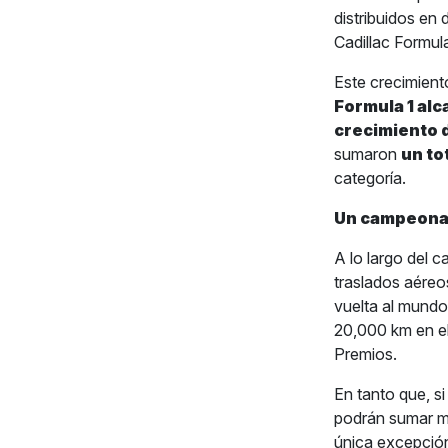
distribuidos en 
Cadillac Formul
Este crecimient
Formula 1 alc
crecimiento 
sumaron
un to
categoría.
Un campeonat
A lo largo del 
traslados aéreos
vuelta al mundo
20,000 km en el 
Premios.
En tanto que, si
podrán sumar m
única excepció