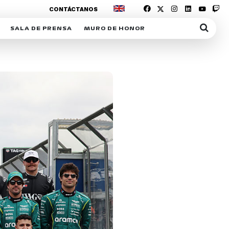
CONTÁCTANOS
SALA DE PRENSA
MURO DE HONOR
IAS
SUSCRIPCIÓN SALA DE PRENSA
IPCIÓN RACING NEWS
COMUNICADOS
OPCIÓN
COGP
ACREDITACIONES
S
RACTIVOS
Y
ICA
ER