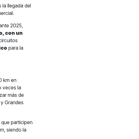
 la llegada del
ercial.
rante 2025,
o, con un
circuitos
ico
para la
00 km en
o veces la
nzar más de
t y Grandes
s que participen
m, siendo la