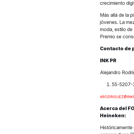
crecimiento dig
Más allá de la 
jóvenes. La mez
moda, estilo de
Premio se conso
Contacto de 
INK PR
Alejandro Rodr
55-5207-
ARODRIGUEZ@INK
Acerca del F
Heineken:
Históricamente 