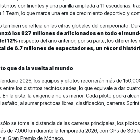
distintos continentes y una parrilla ampliada a 11 escuderías, tras
a 1 Team, lo que marca una era de crecimiento deportivo y com
o también se refleja en las cifras globales del campeonato. Du
anzó los 827 millones de aficionados en todo el mund
del 12%
respecto del año anterior; por su parte, los diferentes 
tal de 6.7 millones de espectadores, un récord histór
o que da la vuelta al mundo
calendario 2026, los equipos y pilotos recorrerán más de 150,0
 entre los distintos recintos sedes, lo que equivale a dar cuatr
. En la pista, la exigencia no es menor. Cada piloto podrá alca
asfalto, al sumar prácticas libres, clasificación, carreras Sprin
 sólo se toma la distancia de las carreras principales, los piloto
ás de 7,000 km durante la temporada 2026, con GPs de 305 k
n el Gran Premio de Mónaco.