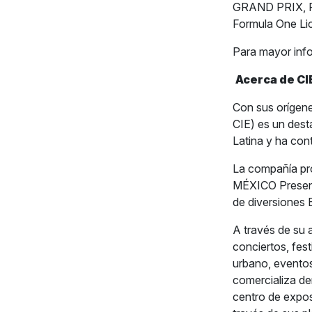
GRAND PRIX, PA
Formula One Li
Para mayor inf
Acerca de CI
Con sus orígene
CIE) es un dest
Latina y ha con
La compañía p
MÉXICO Presenta
de diversiones 
A través de su
conciertos, fes
urbano, eventos 
comercializa der
centro de expo