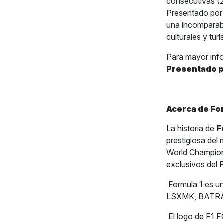
consecutivas 
Presentado por
una incomparab
culturales y tur
Para mayor inf
Presentado 
Acerca de Fo
La historia de
F
prestigiosa del
World Champion
exclusivos del
Formula 1 es u
LSXMK, BATRA,
El logo de F