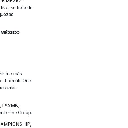
 DE MÉXICO
vo, se trata de
iquezas
E MÉXICO
ilismo más
do. Formula One
erciales
A, LSXMB,
ula One Group.
CHAMPIONSHIP,