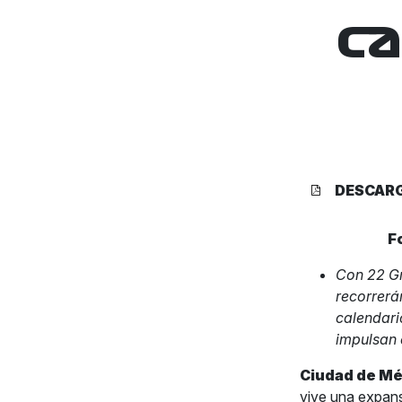
c
DESCAR
F
Con 22 Gr
recorrerá
calendari
impulsan 
Ciudad de Mé
vive una expan