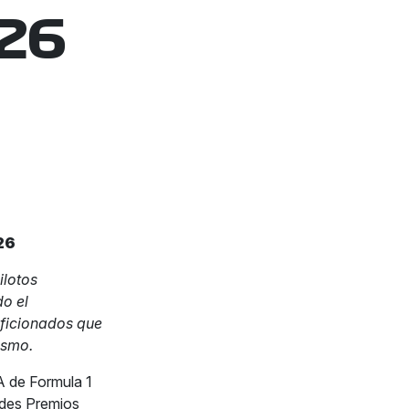
26
26
ilotos
do el
ficionados que
ismo.
A de Formula 1
ndes Premios