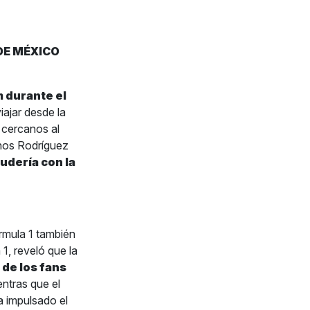
DE MÉXICO
 durante el
iajar desde la
 cercanos al
nos Rodríguez
udería con la
ormula 1 también
1, reveló que la
de los fans
entras que el
a impulsado el