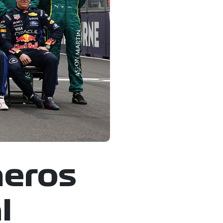
meros
l