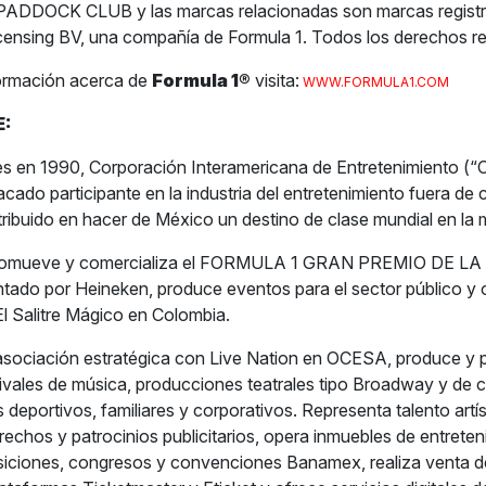
DDOCK CLUB y las marcas relacionadas son marcas registr
censing BV, una compañía de Formula 1. Todos los derechos r
ormación acerca de
Formula 1
®
visita:
WWW.FORMULA1.COM
E:
s en 1990, Corporación Interamericana de Entretenimiento (“
acado participante en la industria del entretenimiento fuera de
tribuido en hacer de México un destino de clase mundial en la 
romueve y comercializa el FORMULA 1 GRAN PREMIO DE L
do por Heineken, produce eventos para el sector público y 
El Salitre Mágico en Colombia.
 asociación estratégica con Live Nation en OCESA, produce y
tivales de música, producciones teatrales tipo Broadway y de 
deportivos, familiares y corporativos. Representa talento artís
echos y patrocinios publicitarios, opera inmuebles de entreteni
siciones, congresos y convenciones Banamex, realiza venta d