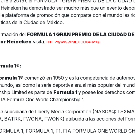
(2015 a 2019), el FORMULA 1 GRAN PREMIO DE LA CIUDAD
 Heineken ha demostrado ser mucho más que un evento deporti
le plataforma de promoción que comparte con el mundo las r
ísticas de la Ciudad de México.
ormación del
FORMULA 1 GRAN PREMIO DE LA CIUDAD D
por Heineken
visita:
HTTP://WWW.MEXICOGP.MX/
rmula 1
®
:
ormula 1
®
comenzó en 1950 y es la competencia de automov
 mundo, así como la serie deportiva anual más popular del mun
ship Limited es parte de
Formula 1
y posee los derechos com
 FIA Formula One World Championship™.
na subsidiaria de Liberty Media Corporation (NASDAQ: LSXM
 BATRK, FWONA, FWONK) atribuida a las acciones del Form
1 FORMULA 1, FORMULA 1, F1, FIA FORMULA ONE WORLD 