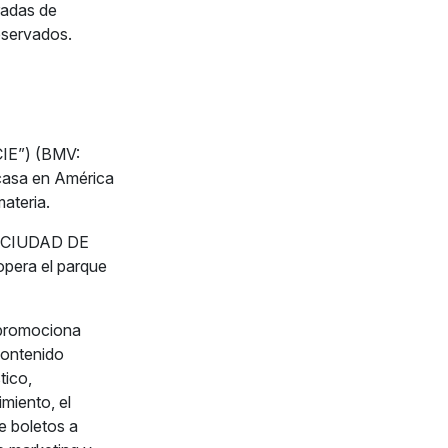
adas de
eservados.
CIE”) (BMV:
 casa en América
materia.
A CIUDAD DE
opera el parque
 promociona
contenido
tico,
miento, el
e boletos a