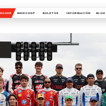
ANAGER
MEXICOGP
BOLETOS
INFORMACIÓN
BLOG
GALERIA SOCIAL
HORARIOS
NOTIC
SOMOS PARTE DEL VUELO
DUDAS
SUSCR
SOSTENIBILIDAD
DERECHO DE PRIMERA 
MEXI
CELEBRA CON NOSOTROS
REFORESTEMOS JUNTO
INTE
MOTORSPORT ACADEM
VOLUNTARIOS
EXPOSICIÓN FOTOGRÁF
CAMPEONATO
PATROCINADORES
LEGALES TICKETMAST