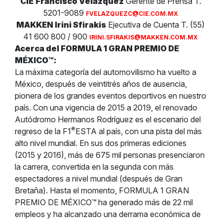
CIE
Francisco Velázquez
Gerente de Prensa T.
5201-9089
FVELAZQUEZC@CIE.COM.MX
MAKKEN Irini Sfirakis
Ejecutiva de Cuenta T. (55)
41 600 800 / 900
IRINI.SFIRAKIS
@MAKKEN.COM.MX
Acerca del FORMULA 1 GRAN PREMIO DE
MÉXICO™:
La máxima categoría del automovilismo ha vuelto a
México, después de veintitrés años de ausencia,
pionera de los grandes eventos deportivos en nuestro
país. Con una vigencia de 2015 a 2019, el renovado
Autódromo Hermanos Rodríguez es el escenario del
®
regreso de la F1
ESTA al país, con una pista del más
alto nivel mundial. En sus dos primeras ediciones
(2015 y 2016), más de 675 mil personas presenciaron
la carrera, convertida en la segunda con más
espectadores a nivel mundial (después de Gran
Bretaña). Hasta el momento, FORMULA 1 GRAN
PREMIO DE MÉXICO™
ha generado más de 22 mil
empleos y ha alcanzado una derrama económica de