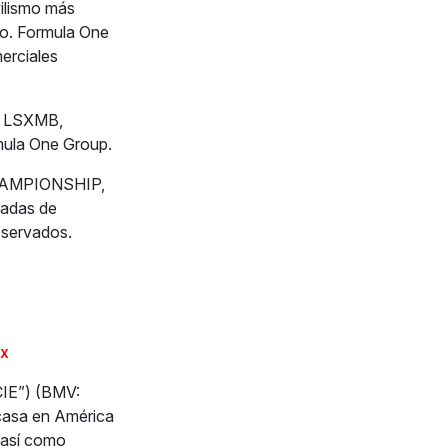
ilismo más
do. Formula One
erciales
A, LSXMB,
ula One Group.
HAMPIONSHIP,
adas de
eservados.
MX
CIE”) (BMV:
 casa en América
, así como