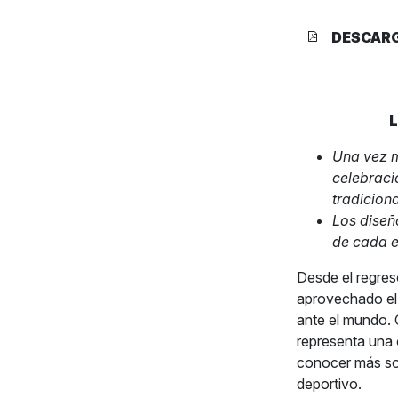
DESCAR
L
Una vez m
celebraci
tradiciona
Los diseñ
de cada e
Desde el regres
aprovechado el 
ante el mundo. C
representa una 
conocer más sob
deportivo.