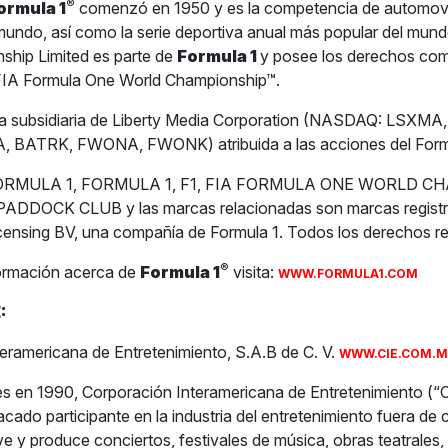
®
ormula 1
comenzó en 1950 y es la competencia de automov
 mundo, así como la serie deportiva anual más popular del mun
ship Limited es parte de
Formula 1
y posee los derechos com
 FIA Formula One World Championship™.
na subsidiaria de Liberty Media Corporation (NASDAQ: LSXM
 BATRK, FWONA, FWONK) atribuida a las acciones del Form
1 FORMULA 1, FORMULA 1, F1, FIA FORMULA ONE WORLD C
DDOCK CLUB y las marcas relacionadas son marcas registr
censing BV, una compañía de Formula 1. Todos los derechos r
®
ormación acerca de
Formula 1
visita:
WWW.FORMULA1.COM
:
eramericana de Entretenimiento, S.A.B de C. V.
WWW.CIE.COM.
s en 1990, Corporación Interamericana de Entretenimiento (“
acado participante en la industria del entretenimiento fuera de
e y produce conciertos, festivales de música, obras teatrales