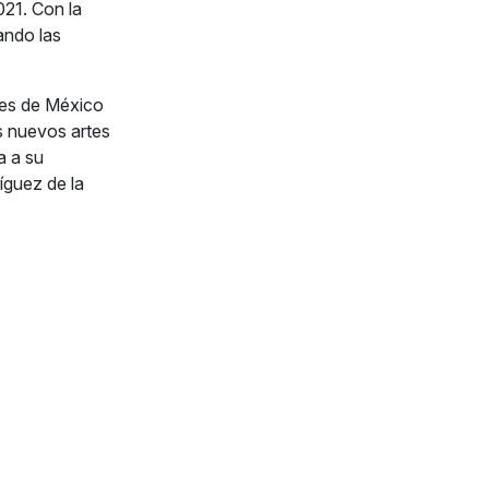
021. Con la
ando las
les de México
os nuevos artes
a a su
íguez de la