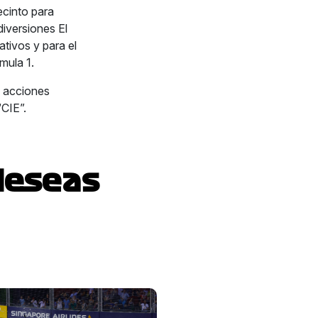
ecinto para
iversiones El
tivos y para el
mula 1.
s acciones
“CIE”.
deseas