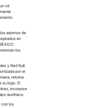
un rol
amente
elemento
 los adornos de
Inspirados en
 MÉXICO
 retoman los
des y Red Bull.
gonizada por el
lemana, retoma
 su logo. El
érez, incorpora
uipo austriaco.
 con los