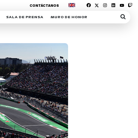
CONTÁCTANOS
SALA DE PRENSA
MURO DE HONOR
IAS
SUSCRIPCIÓN SALA DE PRENSA
IPCIÓN RACING NEWS
COMUNICADOS
OPCIÓN
COGP
ACREDITACIONES
S
RACTIVOS
Y
ICA
ER