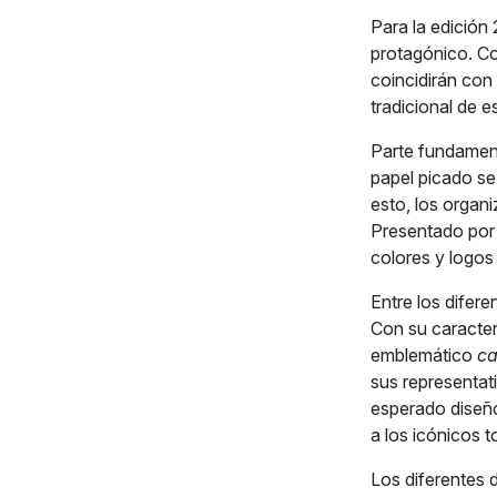
Para la edición
protagónico. Co
coincidirán con 
tradicional de e
Parte fundament
papel picado se 
esto, los org
Presentado por
colores y logos 
Entre los difere
Con su caracterí
emblemático
ca
sus representati
esperado diseño
a los icónicos t
Los diferentes 