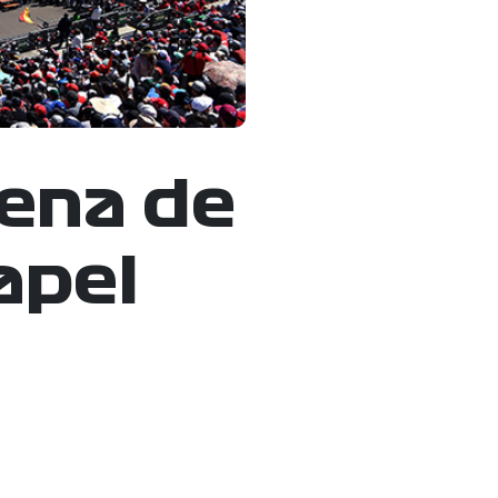
lena de
apel