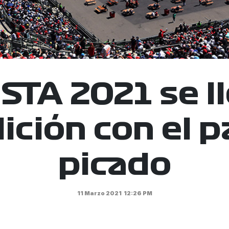
STA 2021 se l
dición con el p
picado
11 Marzo 2021
12:26 PM