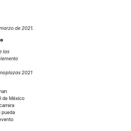
 marzo de 2021.
do
e las
 elemento
monoplazas 2021
 han
al de México
 carrera
s pueda
 evento