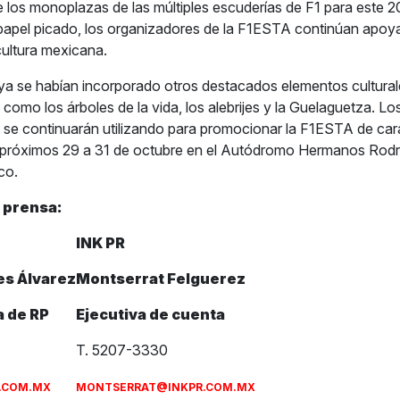
 los monoplazas de las múltiples escuderías de F1 para este 2
 papel picado, los organizadores de la F1ESTA continúan apoy
cultura mexicana.
ya se habían incorporado otros destacados elementos cultura
l como los árboles de la vida, los alebrijes y la Guelaguetza. L
 se continuarán utilizando para promocionar la F1ESTA de car
 próximos 29 a 31 de octubre en el Autódromo Hermanos Rodr
co.
 prensa:
INK PR
es Álvarez
Montserrat Felguerez
 de RP
Ejecutiva de cuenta
T. 5207-3330
.COM.MX
MONTSERRAT@INKPR.COM.MX