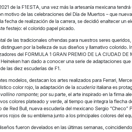
 2021 de la F1ESTA, una vez más la artesanía mexicana tendrá 
n motivo de las celebraciones del Día de Muertos – que nuev
la fecha de realización de la carrera, se decidió enaltecer un 
ste festejo: el colorido papel picado.
al de las tradicionales ofrendas para nuestros seres queridos,
distinguen por la belleza de sus diseños y llamativo colorido. 
anizadores del FORMULA 1 GRAN PREMIO DE LA CIUDAD DE
 Heineken han dado a conocer una serie de adaptaciones que
de las diez escuderías de F1.
ntes modelos, destacan los artes realizados para Ferrari, Merce
stico color rojo, la adaptación de la
scuderia
italiana es prota
vallino rampante;
por su parte, el arte inspirado en la firma a
vos colores plateado y verde, al tiempo que integra la flecha de
 de Red Bull, nueva escudería del mexicano Sergio “Checo” P
oros rojos de su emblema junto a los principales colores del eq
diseños fueron develados en las últimas semanas, coincidiendo