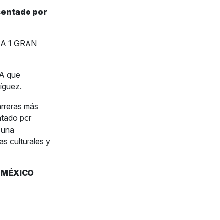
sentado por
ULA 1 GRAN
TA que
íguez.
arreras más
tado por
 una
s culturales y
E MÉXICO