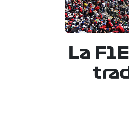
La F1E
tra