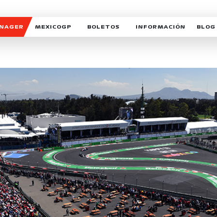
ANAGER
MEXICOGP
BOLETOS
INFORMACIÓN
BLOG
GALERIA SOCIAL
HORARIOS
NOTIC
SOMOS PARTE DEL VUELO
DUDAS
SUSCR
SOSTENIBILIDAD
DERECHO DE PRIMERA 
MEXI
CELEBRA CON NOSOTROS
REFORESTEMOS JUNTO
INTE
MOTORSPORT ACADEM
VOLUNTARIOS
EXPOSICIÓN FOTOGRÁF
CAMPEONATO
PATROCINADORES
LEGALES TICKETMAST