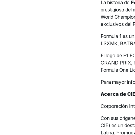
La historia de
F
prestigiosa del
World Champion
exclusivos del
Formula 1 es u
LSXMK, BATRA,
El logo de F
GRAND PRIX, PA
Formula One Li
Para mayor inf
Acerca de CIE
Corporación Int
Con sus orígene
CIE) es un dest
Latina. Promuev