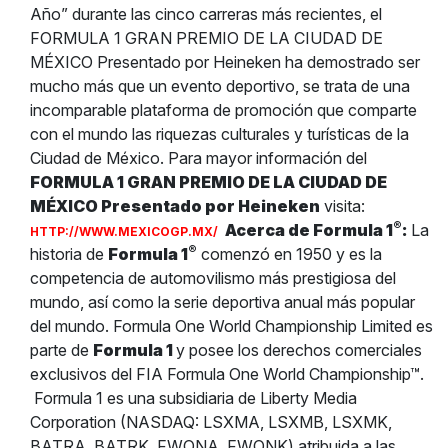
Año” durante las cinco carreras más recientes, el
FORMULA 1 GRAN PREMIO DE LA CIUDAD DE
MÉXICO Presentado por Heineken ha demostrado ser
mucho más que un evento deportivo, se trata de una
incomparable plataforma de promoción que comparte
con el mundo las riquezas culturales y turísticas de la
Ciudad de México. Para mayor información del
FORMULA 1 GRAN PREMIO DE LA CIUDAD DE
MÉXICO Presentado por Heineken
visita:
®
Acerca de Formula 1
:
La
HTTP://WWW.MEXICOGP.MX/
®
historia de
Formula 1
comenzó en 1950 y es la
competencia de automovilismo más prestigiosa del
mundo, así como la serie deportiva anual más popular
del mundo. Formula One World Championship Limited es
parte de
Formula 1
y posee los derechos comerciales
exclusivos del FIA Formula One World Championship™.
Formula 1 es una subsidiaria de Liberty Media
Corporation (NASDAQ: LSXMA, LSXMB, LSXMK,
BATRA, BATRK, FWONA, FWONK) atribuida a las