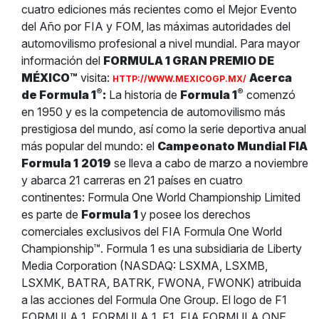
cuatro ediciones más recientes como el Mejor Evento
del Año por FIA y FOM, las máximas autoridades del
automovilismo profesional a nivel mundial. Para mayor
información del
FORMULA 1 GRAN PREMIO DE
MÉXICO™
visita:
Acerca
HTTP://WWW.MEXICOGP.MX/
®
®
de Formula 1
:
La historia de
Formula 1
comenzó
en 1950 y es la competencia de automovilismo más
prestigiosa del mundo, así como la serie deportiva anual
más popular del mundo: el
Campeonato Mundial FIA
Formula 1
2019
se lleva a cabo de marzo a noviembre
y abarca 21 carreras en 21 países en cuatro
continentes: Formula One World Championship Limited
es parte de
Formula 1
y posee los derechos
comerciales exclusivos del FIA Formula One World
Championship™. Formula 1 es una subsidiaria de Liberty
Media Corporation (NASDAQ: LSXMA, LSXMB,
LSXMK, BATRA, BATRK, FWONA, FWONK) atribuida
a las acciones del Formula One Group. El logo de F1
FORMULA 1, FORMULA 1, F1, FIA FORMULA ONE