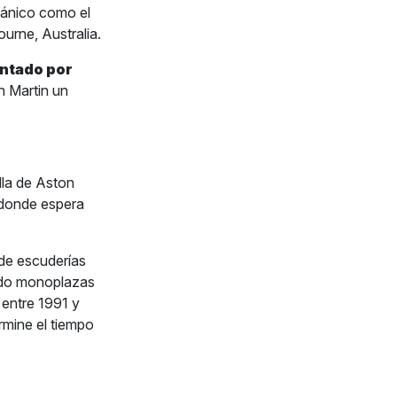
tánico como el
urne, Australia.
ntado por
n Martin un
lla de Aston
, donde espera
de escuderías
ñado monoplazas
entre 1991 y
rmine el tiempo