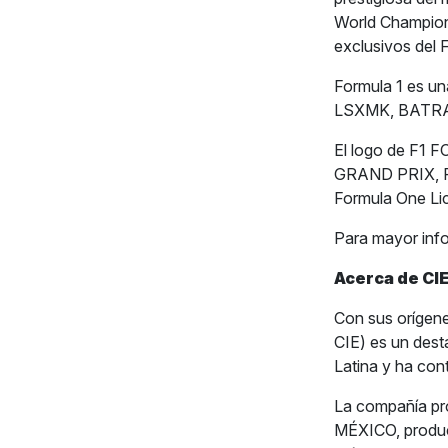
World Champion
exclusivos del
Formula 1 es u
LSXMK, BATRA,
El logo de F
GRAND PRIX, PA
Formula One Li
Para mayor inf
Acerca de CIE
Con sus orígene
CIE) es un dest
Latina y ha con
La compañía p
MÉXICO, produce