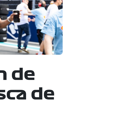
n de
sca de