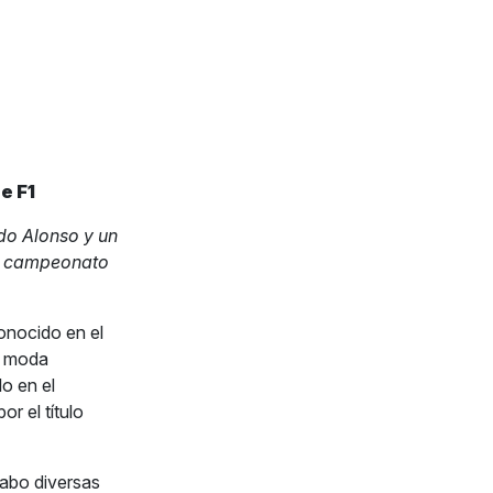
e F1
do Alonso y un
al campeonato
onocido en el
a moda
lo en el
r el título
cabo diversas