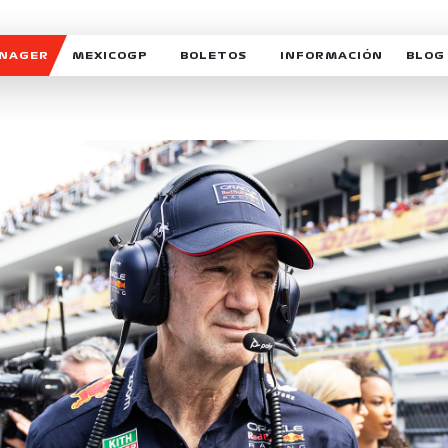
ANAGER
MEXICOGP
BOLETOS
INFORMACIÓN
BLOG
GALERIA SOCIAL
HORARIOS
NOTIC
SOMOS PARTE DEL VUELO
DUDAS
SUSCR
SOSTENIBILIDAD
DERECHO DE PRIMERA 
MEXI
CELEBRA CON NOSOTROS
REFORESTEMOS JUNTO
INTE
MOTORSPORT ACADEM
VOLUNTARIOS
EXPOSICIÓN FOTOGRÁF
CAMPEONATO
PATROCINADORES
LEGALES TICKETMAST