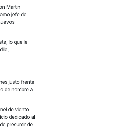
ton Martin
omo jefe de
 nuevos
ta, lo que le
ile,
nes justo frente
bio de nombre a
nel de viento
cio dedicado al
ede presumir de