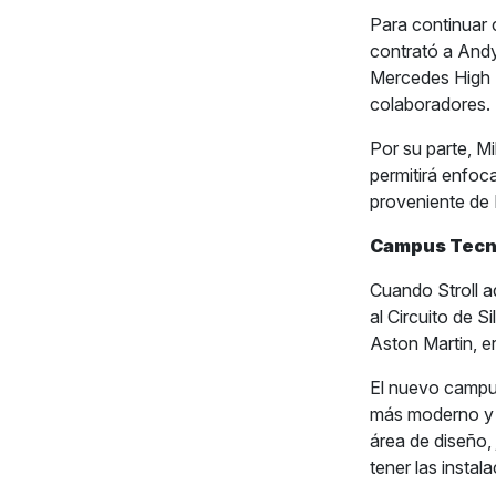
Para continuar c
contrató a And
Mercedes High 
colaboradores.
Por su parte, Mi
permitirá enfoc
proveniente de 
Campus Tecn
Cuando Stroll ad
al Circuito de S
Aston Martin, e
El nuevo campus
más moderno y e
área de diseño,
tener las insta