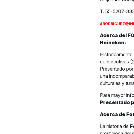
T. 55-5207-33
ARODRIGUEZ@IN
Acerca del F
Heineken:
Históricamente 
consecutivas 
Presentado por
una incomparab
culturales y tur
Para mayor inf
Presentado 
Acerca de Fo
La historia de
F
prestigiosa del