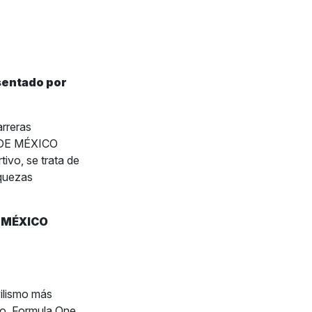
sentado por
rreras
 DE MÉXICO
vo, se trata de
iquezas
E MÉXICO
ilismo más
do. Formula One