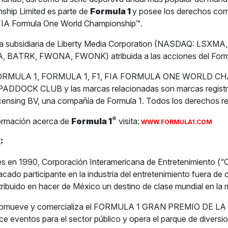
ship Limited es parte de
Formula 1
y posee los derechos com
 FIA Formula One World Championship™.
na subsidiaria de Liberty Media Corporation (NASDAQ: LSXM
 BATRK, FWONA, FWONK) atribuida a las acciones del Form
1 FORMULA 1, FORMULA 1, F1, FIA FORMULA ONE WORLD C
DDOCK CLUB y las marcas relacionadas son marcas registr
censing BV, una compañía de Formula 1. Todos los derechos r
®
ormación acerca de
Formula 1
visita:
WWW.FORMULA1.COM
:
s en 1990, Corporación Interamericana de Entretenimiento (“
acado participante en la industria del entretenimiento fuera de
tribuido en hacer de México un destino de clase mundial en la m
romueve y comercializa el FORMULA 1 GRAN PREMIO DE L
 eventos para el sector público y opera el parque de diversion