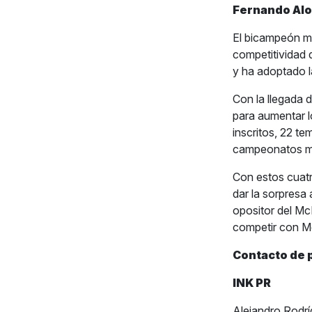
Fernando Al
El bicampeón mu
competitividad 
y ha adoptado la
Con la llegada 
para aumentar 
inscritos, 22 te
campeonatos mu
Con estos cuatr
dar la sorpresa
opositor del Mc
competir con Me
Contacto de 
INK PR
Alejandro Rodr