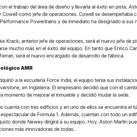
on el trabajo del área de diseño y llevarla al éxito en pista, As
y Cowell como jefe de operaciones. Cowell se desempeñaba c
Performance Powertrains y de inmediato ha designado a sus
ke Krack, anterior jefe de operaciones, será el nuevo jefe de pis
arse mucho más en el éxito del equipo. En tanto que Enrico Card
Ferrari, será el nuevo encargado de desarrollo de fábrica.
ológico AMR
quirió a la escudería Force India, el equipo tenía sus instalacio
ilverstone, en Inglaterra. El empresario decidió que con el cam
ra momento de mejorar el inmueble y decidió mudar la sede.
 cuenta con tres edificios y en uno de ellos se encuentra el tú
spectacular de Formula 1. Además, cuentan con todo un edifi
 justo donde Newey dirigirá a su equipo. Hoy, Aston Martin pu
laciones más innovadoras de todas.