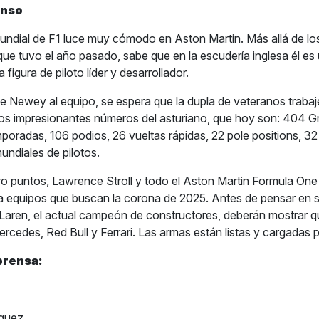
onso
ndial de F1 luce muy cómodo en Aston Martin. Más allá de lo
que tuvo el año pasado, sabe que en la escudería inglesa él es
 figura de piloto líder y desarrollador.
de Newey al equipo, se espera que la dupla de veteranos traba
los impresionantes números del asturiano, que hoy son: 404 
mporadas, 106 podios, 26 vueltas rápidas, 22 pole positions, 32
ndiales de pilotos.
o puntos, Lawrence Stroll y todo el Aston Martin Formula On
 a equipos que buscan la corona de 2025. Antes de pensar en se
Laren, el actual campeón de constructores, deberán mostrar 
rcedes, Red Bull y Ferrari. Las armas están listas y cargadas p
prensa:
íguez