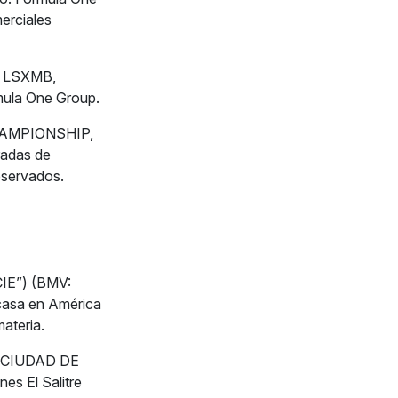
erciales
A, LSXMB,
ula One Group.
HAMPIONSHIP,
adas de
eservados.
CIE”) (BMV:
 casa en América
ateria.
A CIUDAD DE
es El Salitre