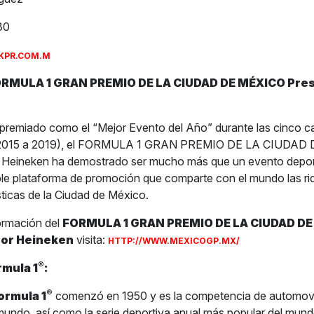
30
KPR.COM.M
ORMULA 1 GRAN PREMIO DE LA CIUDAD DE MÉXICO Pre
premiado como el “Mejor Evento del Año” durante las cinco ca
(2015 a 2019), el FORMULA 1 GRAN PREMIO DE LA CIUDAD
 Heineken ha demostrado ser mucho más que un evento deporti
le plataforma de promoción que comparte con el mundo las r
ísticas de la Ciudad de México.
ormación del
FORMULA 1 GRAN PREMIO DE LA CIUDAD D
por Heineken
visita:
HTTP://WWW.MEXICOGP.MX/
®
rmula 1
:
®
ormula 1
comenzó en 1950 y es la competencia de automov
 mundo, así como la serie deportiva anual más popular del mun