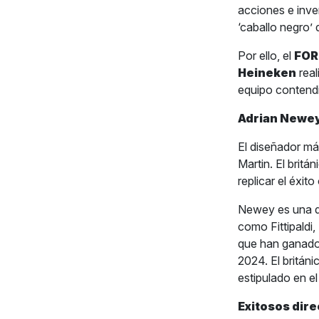
acciones e inve
‘caballo negro’
Por ello, el
FOR
Heineken
real
equipo contendi
Adrian Newe
El diseñador má
Martin. El britá
replicar el éxit
Newey es una de
como Fittipaldi
que han ganado 
2024. El britán
estipulado en e
Exitosos dir