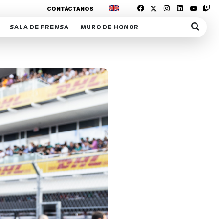
CONTÁCTANOS
SALA DE PRENSA
MURO DE HONOR
IAS
SUSCRIPCIÓN SALA DE PRENSA
IPCIÓN RACING NEWS
COMUNICADOS
OPCIÓN
COGP
ACREDITACIONES
S
RACTIVOS
Y
ICA
ER