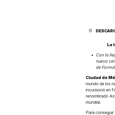
DESCAR
La 
Con la ll
nuevo cen
de Formul
Ciudad de Méx
mundo de los ne
incursionó en Fo
renombrado Asto
mundial.
Para conseguir 