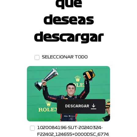
que
deseas
descargar
SELECCIONAR TODO
DESCARGAR
1020084196-SUT-20240324-
F22402_124655+0000DSC_6774