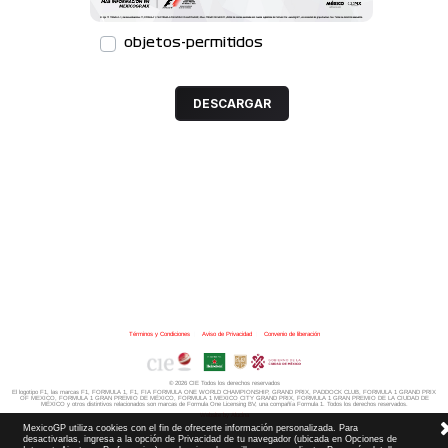
objetos-permitidos
DESCARGAR
Términos y Condiciones
|
Aviso de Privacidad
|
Convenio de liberación
© 2026 CIE Todos los derechos reservados
El logotipo F1, las marcas F1, FORMULA 1, F1, FIA FORMULA ONE WORLD CHAMPIONSHIP, GRAND PRIX,
PADDOCK CLUB,
FORMULA 1 GRAND PRIX
OF MEXICO, FORMULA 1 GRAN PREMIO DE MÉXICO,
FORMULA 1 MEXICO CITY GRAND PRIX,
FORMULA 1 GRAN PREMIO DE LA CIUDAD DE
MÉXICO y otros distintivos
relacionados son marcas de Formula One Licensing BV,
una compañía Formula 1. Todos los derechos reservados.
Website by Alucina
MexicoGP utiliza cookies con el fin de ofrecerte información personalizada. Para
desactivarlas, ingresa a la opción de Privacidad de tu navegador (ubicada en Opciones de