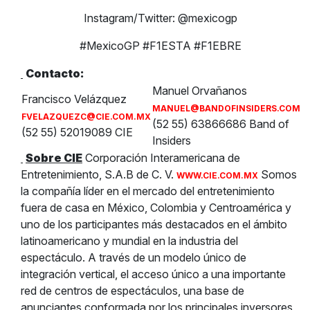
Instagram/Twitter: @mexicogp
#MexicoGP #F1ESTA #F1EBRE
Contacto:
Manuel Orvañanos
Francisco Velázquez
MANUEL@BANDOFINSIDERS.COM
FVELAZQUEZC@CIE.COM.MX
(52 55) 63866686 Band of
(52 55) 52019089 CIE
Insiders
Sobre CIE
Corporación Interamericana de
Entretenimiento, S.A.B de C. V.
Somos
WWW.CIE.COM.MX
la compañía líder en el mercado del entretenimiento
fuera de casa en México, Colombia y Centroamérica y
uno de los participantes más destacados en el ámbito
latinoamericano y mundial en la industria del
espectáculo. A través de un modelo único de
integración vertical, el acceso único a una importante
red de centros de espectáculos, una base de
anunciantes conformada por los principales inversores