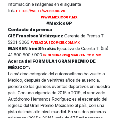
información e imágenes en el siguiente
link:
HTTPS://WE.TL/5ZEB3ODDV9
WWW.MEXICOGP.MX
#MexicoGP
Contacto de prensa
CIE
Francisco Velázquez
Gerente de Prensa T.
5201-9089
FVELAZQUEZC@CIE.COM.MX
MAKKEN Irini Sfirakis
Ejecutiva de Cuenta T. (55)
41 600 800 / 900
IRINI.SFIRAKIS
@MAKKEN.COM.MX
Acerca del FORMULA 1 GRAN PREMIO DE
MÉXICO™:
La máxima categoría del automovilismo ha vuelto a
México, después de veintitrés años de ausencia,
pionera de los grandes eventos deportivos en nuestro
país. Con una vigencia de 2015 a 2019, el renovado
Autódromo Hermanos Rodríguez es el escenario del
regreso del Gran Premio Mexicano al país, con una
pista del más alto nivel mundial. En sus dos primeras