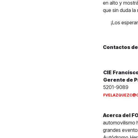
en alto y mostr
que sin duda la
¡Los esper
Contactos de
CIE
Francisc
Gerente de 
5201-9089
FVELAZQUEZC@C
Acerca del 
automovilismo h
grandes eventos
Autódromo Herma