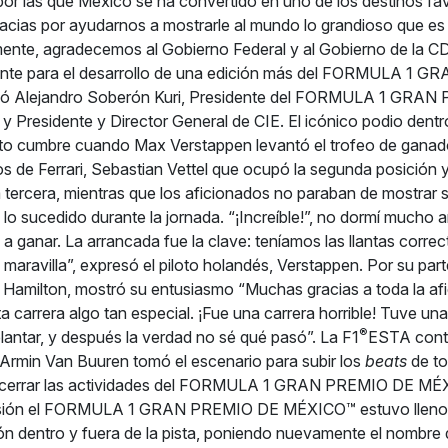
por las que México se ha convertido en uno de los destinos fa
acias por ayudarnos a mostrarle al mundo lo grandioso que es
mente, agradecemos al Gobierno Federal y al Gobierno de la 
te para el desarrollo de una edición más del FORMULA 1 
ó Alejandro Soberón Kuri, Presidente del FORMULA 1 GRA
Presidente y Director General de CIE. El icónico podio dentro
o cumbre cuando Max Verstappen levantó el trofeo de gan
tos de Ferrari, Sebastian Vettel que ocupó la segunda posición 
 tercera, mientras que los aficionados no paraban de mostrar 
 lo sucedido durante la jornada. “¡Increíble!”, no dormí mucho
a ganar. La arrancada fue la clave: teníamos las llantas correc
maravilla”, expresó el piloto holandés, Verstappen. Por su part
Hamilton, mostró su entusiasmo “Muchas gracias a toda la af
a carrera algo tan especial. ¡Fue una carrera horrible! Tuve un
®
antar, y después la verdad no sé qué pasó”. La F1
ESTA conti
Armin Van Buuren tomó el escenario para subir los
beats
de to
í cerrar las actividades del FORMULA 1 GRAN PREMIO DE MÉ
sión el FORMULA 1 GRAN PREMIO DE MÉXICO™ estuvo lleno d
ón dentro y fuera de la pista, poniendo nuevamente el nombr