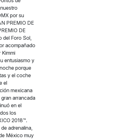
voritos de
 nuestro
CDMX por su
GRAN PREMIO DE
N PREMIO DE
 del Foro Sol,
ador acompañado
y Kimmi
su entusiasmo y
 anoche porque
tas y el coche
e el
ición mexicana
a gran arrancada
nuó en el
dos los
XICO 2018™.
e adrenalina,
e de México muy