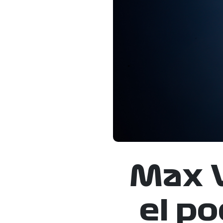
Max V
el p