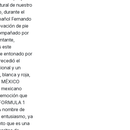
tural de nuestro
, durante el
spañol Fernando
ovación de pie
compañado por
ntante,
s este
ue entonado por
recedió el
ional y un
 blanca y roja,
DE MÉXICO
o mexicano
e emoción que
al FORMULA 1
A nombre de
y entusiasmo, ya
nto que es una