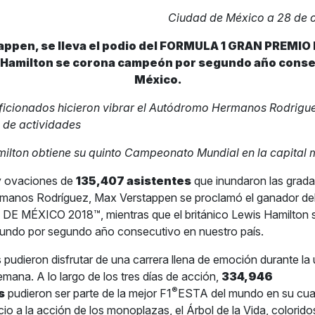
Ciudad de México a 28 de 
ppen, se lleva el podio del
FORMULA 1 GRAN PREMIO 
 Hamilton se corona campeón por segundo año conse
México.
ficionados hicieron vibrar el Autódromo Hermanos Rodrigue
a de actividades
ilton obtiene su quinto Campeonato Mundial en la capital
 y ovaciones de
135,407 asistentes
que inundaron las grada
anos Rodríguez, Max Verstappen se proclamó el ganador d
 MÉXICO 2018™, mientras que el británico Lewis Hamilton 
ndo por segundo año consecutivo en nuestro país.
 pudieron disfrutar de una carrera llena de emoción durante la 
emana. A lo largo de los tres días de acción,
334,946
®
s
pudieron ser parte de la mejor F1
ESTA del mundo en su cuar
cio a la acción de los monoplazas, el Árbol de la Vida, colorido