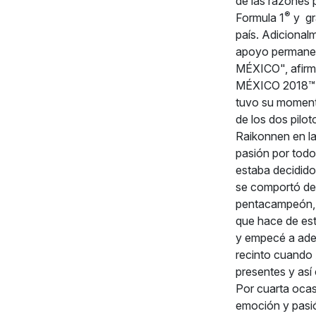
de las razones 
®
Formula 1
y gr
país. Adicional
apoyo permanen
MÉXICO", afirm
MÉXICO 2018™ y 
tuvo su moment
de los dos pilo
Raikonnen en la
pasión por todo
estaba decidido 
se comportó de 
pentacampeón, 
que hace de est
y empecé a adel
recinto cuando 
presentes y as
Por cuarta oca
emoción y pasi