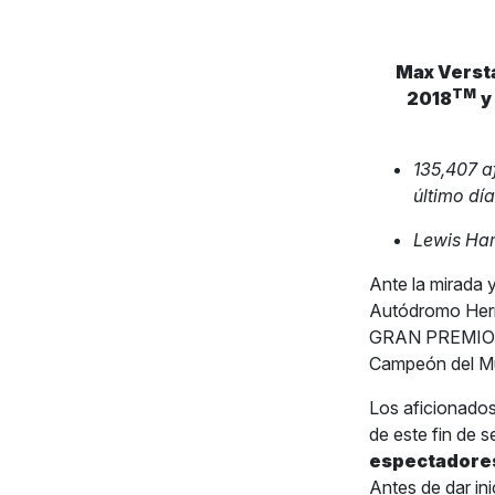
Max Versta
TM
2018
y
135,407 a
último dí
Lewis Ham
Ante la mirada
Autódromo Herm
GRAN PREMIO DE
Campeón del Mu
Los aficionados
de este fin de s
espectadore
Antes de dar ini