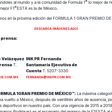
®
ándoles al mundo y a la comunidad de Formula 1
lo mejor de n
®
 mejor F1
ESTA es la de México.
amos en la próxima edición del FORMULA 1 GRAN PREMIO D
DESCARGA IMÁGENES AQUÍ
 prensa:
o Velázquez
INK PR
Fernanda
Prensa
T.
Santamaría
Ejecutiva de
Cuenta
T. 5207-3330
IE.COM.MX
FERNANDA@INKPR.COM
.MX
FORMULA 1GRAN PREMIO DE MÉXICO™:
La máxima categorí
a vuelto a México, después de veintitrés años de ausencia, pi
 deportivos en nuestro país. Con una vigencia de 2015 a 2019
nos Rodríguez es el escenario del regreso de la F1ESTA al 