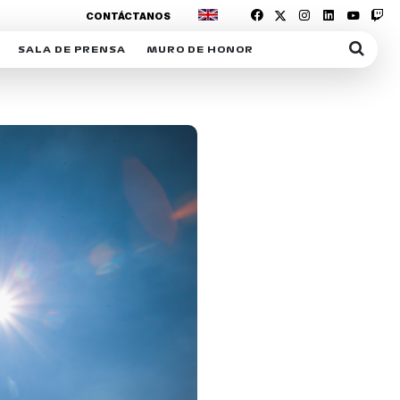
CONTÁCTANOS
SALA DE PRENSA
MURO DE HONOR
IAS
SUSCRIPCIÓN SALA DE PRENSA
IPCIÓN RACING NEWS
COMUNICADOS
OPCIÓN
COGP
ACREDITACIONES
S
RACTIVOS
Y
ICA
ER