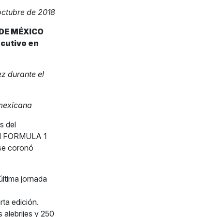
octubre de 2018
DE MÉXICO
cutivo en
z durante el
 mexicana
s del
el FORMULA 1
se coronó
última jornada
ta edición.
s alebrijes y 250