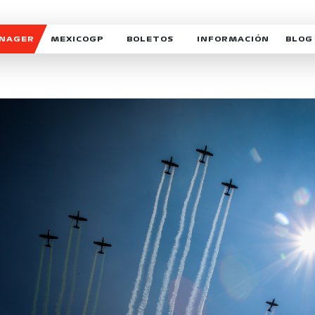
ANAGER
MEXICOGP
BOLETOS
INFORMACIÓN
BLOG
GALERIA SOCIAL
HORARIOS
NOTIC
SOMOS PARTE DEL VUELO
DUDAS
SUSCR
SOSTENIBILIDAD
DERECHO DE PRIMERA 
MEXI
CELEBRA CON NOSOTROS
REFORESTEMOS JUNTO
INTE
MOTORSPORT ACADEM
VOLUNTARIOS
EXPOSICIÓN FOTOGRÁF
CAMPEONATO
PATROCINADORES
LEGALES TICKETMAST