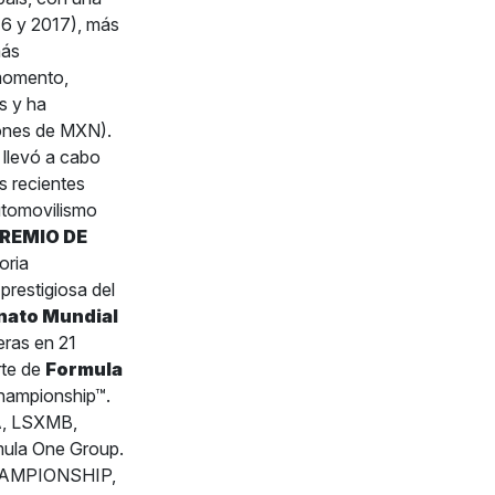
016 y 2017), más
más
 momento,
 y ha
ones de MXN).
 llevó a cabo
s recientes
utomovilismo
REMIO DE
oria
restigiosa del
ato Mundial
eras en 21
rte de
Formula
Championship™.
A, LSXMB,
ula One Group.
HAMPIONSHIP,