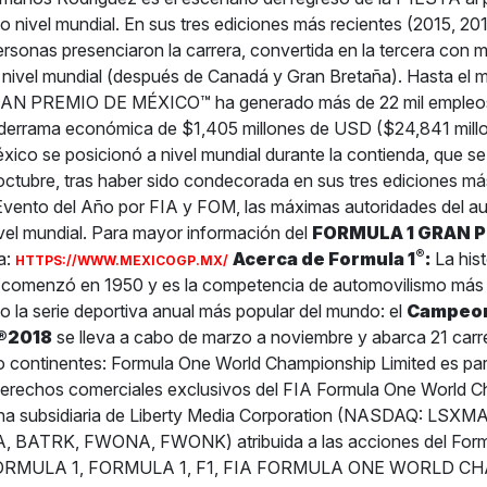
to nivel mundial. En sus tres ediciones más recientes (2015, 2
personas presenciaron la carrera, convertida en la tercera con 
 nivel mundial (después de Canadá y Gran Bretaña). Hasta el
 PREMIO DE MÉXICO™ ha generado más de 22 mil empleos
derrama económica de $1,405 millones de USD ($24,841 mill
ico se posicionó a nivel mundial durante la contienda, que se
 octubre, tras haber sido condecorada en sus tres ediciones má
Evento del Año por FIA y FOM, las máximas autoridades del a
ivel mundial. Para mayor información del
FORMULA 1 GRAN P
®
a:
Acerca de Formula 1
:
La hist
HTTPS://WWW.MEXICOGP.MX/
comenzó en 1950 y es la competencia de automovilismo más p
 la serie deportiva anual más popular del mundo: el
Campeon
1®2018
se lleva a cabo de marzo a noviembre y abarca 21 carr
o continentes: Formula One World Championship Limited es pa
derechos comerciales exclusivos del FIA Formula One World 
na subsidiaria de Liberty Media Corporation (NASDAQ: LSXM
 BATRK, FWONA, FWONK) atribuida a las acciones del Form
1 FORMULA 1, FORMULA 1, F1, FIA FORMULA ONE WORLD C