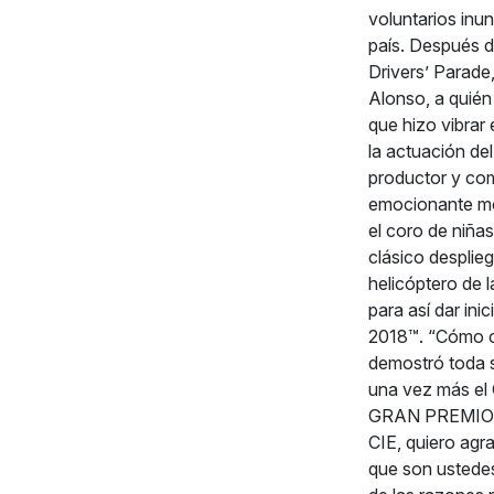
voluntarios inun
país. Después d
Drivers’ Parade
Alonso, a quién
que hizo vibra
la actuación de
productor y com
emocionante mo
el coro de niña
clásico desplie
helicóptero de l
para así dar i
2018™. “Cómo ca
demostró toda s
una vez más el
GRAN PREMIO D
CIE, quiero agr
que son ustedes