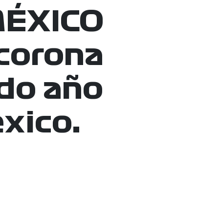
MÉXICO
 corona
do año
xico.