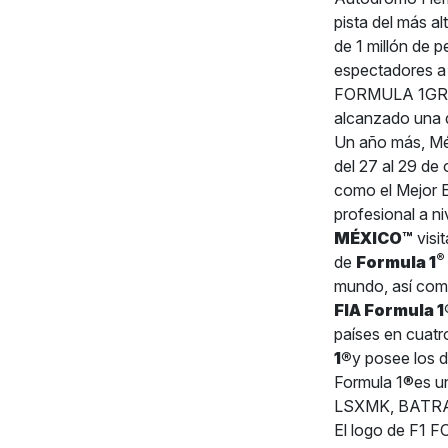
pista del más al
de 1 millón de 
espectadores a
FORMULA 1GRAN
alcanzado una 
Un año más, Méx
del 27 al 29 de
como el Mejor 
profesional a n
MÉXICO™
visit
®
de
Formula 1
mundo, así como
FIA Formula 
países en cuatr
1®
y posee los 
Formula 1®es u
LSXMK, BATRA,
El logo de F