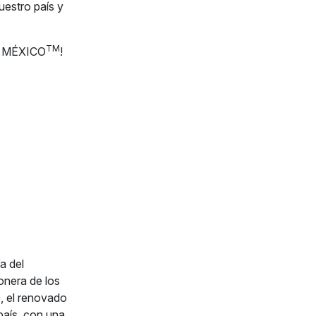
uestro país y
TM
E MÉXICO
!
a del
onera de los
, el renovado
país, con una