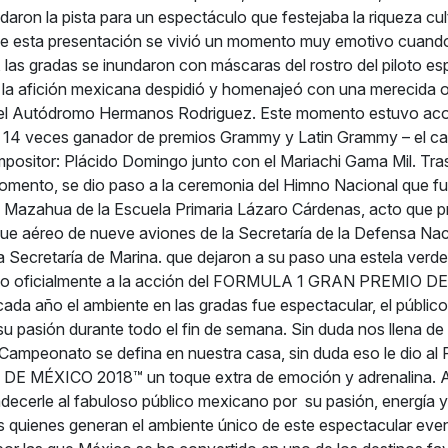
daron la pista para un espectáculo que festejaba la riqueza cul
e esta presentación se vivió un momento muy emotivo cuando
, las gradas se inundaron con máscaras del rostro del piloto e
 la afición mexicana despidió y homenajeó con una merecida 
r el Autódromo Hermanos Rodriguez. Este momento estuvo a
l 14 veces ganador de premios Grammy y Latin Grammy – el ca
positor: Plácido Domingo junto con el Mariachi Gama Mil. Tra
mento, se dio paso a la ceremonia del Himno Nacional que f
s Mazahua de la Escuela Primaria Lázaro Cárdenas, acto que p
gue aéreo de nueve aviones de la Secretaría de la Defensa Nac
a Secretaría de Marina. que dejaron a su paso una estela verde,
nicio oficialmente a la acción del FORMULA 1 GRAN PREMIO 
da año el ambiente en las gradas fue espectacular, el públic
u pasión durante todo el fin de semana. Sin duda nos llena d
 Campeonato se defina en nuestra casa, sin duda eso le dio 
E MÉXICO 2018™ un toque extra de emoción y adrenalina. 
adecerle al fabuloso público mexicano por su pasión, energía 
 quienes generan el ambiente único de este espectacular eve