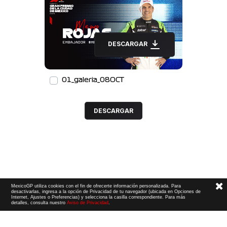
DESCARGAR
01_galeria_08OCT
DESCARGAR
MexicoGP utiliza cookies con el fin de ofrecerte información personalizada. Para
desactivarlas, ingresa a la opción de Privacidad de tu navegador (ubicada en Opciones de
Internet, Ajustes o Preferencias) y selecciona la casilla correspondiente. Para más
detalles, consulta nuestro
Aviso de Privacidad
.