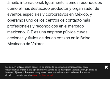
ámbito internacional. Igualmente, somos reconocidos
como el más destacado productor y organizador de
eventos especiales y corporativos en México, y
operamos uno de los centros de contacto más
profesionales y reconocidos en el mercado
mexicano. CIE es una empresa pública cuyas
acciones y títulos de deuda cotizan en la Bolsa
Mexicana de Valores.
MexicoGP utiliza cookies con el fin de ofrecerte información personalizada. Para
desactivarlas, ingresa a la opción de Privacidad de tu navegador (ubicada en Opciones de
Internet, Ajustes o Preferencias) y selecciona la casilla correspondiente. Para más
detalles, consulta nuestro
Aviso de Privacidad
.
Términos y Condiciones
|
Aviso de Privacidad
|
Convenio de liberación
© 2026 CIE Todos los derechos reservados
El logotipo F1, las marcas F1, FORMULA 1, F1, FIA FORMULA ONE WORLD CHAMPIONSHIP, GRAND PRIX,
PADDOCK CLUB,
FORMULA 1 GRAND PRIX
OF MEXICO, FORMULA 1 GRAN PREMIO DE MÉXICO,
FORMULA 1 MEXICO CITY GRAND PRIX,
FORMULA 1 GRAN PREMIO DE LA CIUDAD DE
MÉXICO y otros distintivos
relacionados son marcas de Formula One Licensing BV,
una compañía Formula 1. Todos los derechos reservados.
Website by Alucina