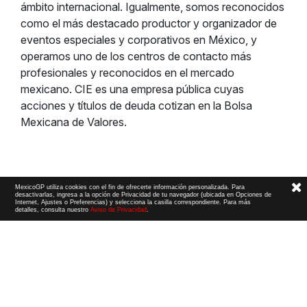
ámbito internacional. Igualmente, somos reconocidos
como el más destacado productor y organizador de
eventos especiales y corporativos en México, y
operamos uno de los centros de contacto más
profesionales y reconocidos en el mercado
mexicano. CIE es una empresa pública cuyas
acciones y títulos de deuda cotizan en la Bolsa
Mexicana de Valores.
MexicoGP utiliza cookies con el fin de ofrecerte información personalizada. Para
desactivarlas, ingresa a la opción de Privacidad de tu navegador (ubicada en Opciones de
Internet, Ajustes o Preferencias) y selecciona la casilla correspondiente. Para más
detalles, consulta nuestro
Aviso de Privacidad
.
Términos y Condiciones
|
Aviso de Privacidad
|
Convenio de liberación
© 2026 CIE Todos los derechos reservados
El logotipo F1, las marcas F1, FORMULA 1, F1, FIA FORMULA ONE WORLD CHAMPIONSHIP, GRAND PRIX,
PADDOCK CLUB,
FORMULA 1 GRAND PRIX
OF MEXICO, FORMULA 1 GRAN PREMIO DE MÉXICO,
FORMULA 1 MEXICO CITY GRAND PRIX,
FORMULA 1 GRAN PREMIO DE LA CIUDAD DE
MÉXICO y otros distintivos
relacionados son marcas de Formula One Licensing BV,
una compañía Formula 1. Todos los derechos reservados.
Website by Alucina