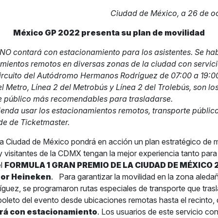
Ciudad de México, a 26 de o
México GP 2022 presenta su plan de movilidad
 NO contará con estacionamiento para los asistentes. Se hab
mientos remotos en diversas zonas de la ciudad con servic
circuito del Autódromo Hermanos Rodríguez de 07:00 a 19:0
el Metro, Línea 2 del Metrobús y Línea 2 del Trolebús, son l
e público más recomendables para trasladarse.
enda usar los estacionamientos remotos, transporte público
de de Ticketmaster.
la Ciudad de México pondrá en acción un plan estratégico de m
y visitantes de la CDMX tengan la mejor experiencia tanto para
el
FORMULA 1 GRAN PREMIO DE LA CIUDAD DE MÉXICO 
por Heineken
.
Para garantizar la movilidad en la zona aled
uez, se programaron rutas especiales de transporte que trasl
boleto del evento desde ubicaciones remotas hasta el recinto,
rá con estacionamiento
. Los usuarios de este servicio co