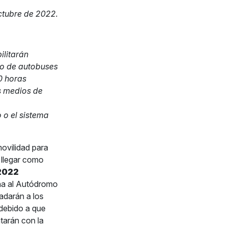
ctubre de 2022.
ilitarán
io de autobuses
0 horas
os medios de
 o el sistema
ovilidad para
 llegar como
2022
aña al Autódromo
adarán a los
 debido a que
ntarán con la