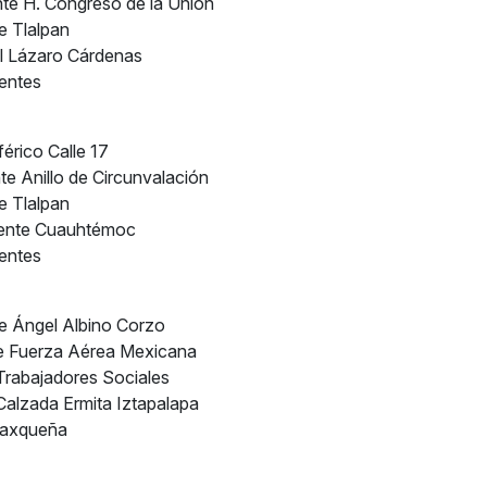
nte H. Congreso de la Unión
e Tlalpan
al Lázaro Cárdenas
gentes
férico Calle 17
nte Anillo de Circunvalación
e Tlalpan
iente Cuauhtémoc
gentes
te Ángel Albino Corzo
te Fuerza Aérea Mexicana
 Trabajadores Sociales
Calzada Ermita Iztapalapa
Taxqueña