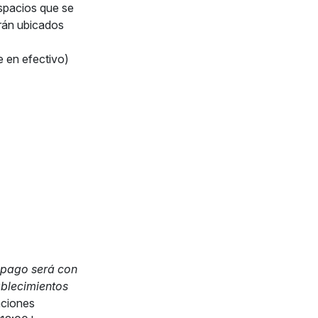
spacios que se
rán ubicados
 en efectivo)
 pago será con
ablecimientos
aciones