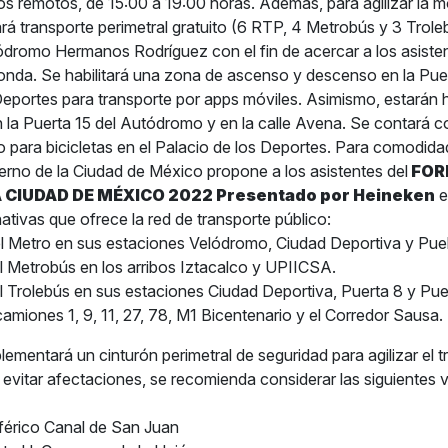
s remotos, de 15:00 a 19:00 horas. Además, para agilizar la mo
ará transporte perimetral gratuito (6 RTP, 4 Metrobús y 3 Trole
tódromo Hermanos Rodríguez con el fin de acercar a los asisten
onda. Se habilitará una zona de ascenso y descenso en la Puer
Deportes para transporte por apps móviles. Asimismo, estarán h
n la Puerta 15 del Autódromo y en la calle Avena. Se contará c
 para bicicletas en el Palacio de los Deportes. Para comodid
bierno de la Ciudad de México propone a los asistentes del
FOR
 CIUDAD DE MÉXICO 2022 Presentado por Heineken
e
nativas que ofrece la red de transporte público:
el Metro en sus estaciones Velódromo, Ciudad Deportiva y Pue
l Metrobús en los arribos Iztacalco y UPIICSA.
l Trolebús en sus estaciones Ciudad Deportiva, Puerta 8 y Pue
amiones 1, 9, 11, 27, 78, M1 Bicentenario y el Corredor Sausa.
ementará un cinturón perimetral de seguridad para agilizar el t
evitar afectaciones, se recomienda considerar las siguientes ví
iférico Canal de San Juan