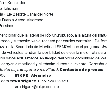
lán - Xochimilco
te Talismán
a - Eje 2 Norte Canal del Norte
te Fuerza Aérea Mexicana
Purísima
encionar que la lateral de Río Churubusco, a la altura del inmu
ada y el tránsito vehicular será por carriles centrales.
De form
ianza de la Secretaría de Movilidad SEMOVI con el programa
Waz
de vehículos tendrán la posibilidad de elegir la mejor ruta para 
 los datos actualizados en tiempo real por la comunidad de Wa
 apoyar la movilidad y el tránsito durante el evento.
Consulta a
staciones, transporte y movilidad.
Contactos de prensa:
000
INK PR
Alejandro
e.com.mx
Rodríguez
T. 55-5207-3330
arodriguez@inkpr.com.mx