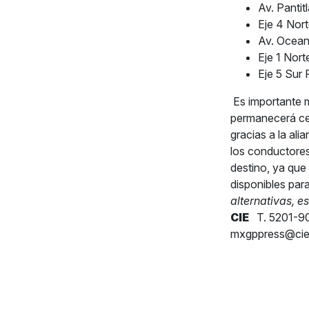
Av. Pantit
Eje 4 Nor
Av. Oceaní
Eje 1 Nor
Eje 5 Sur 
Es importante m
permanecerá cerr
gracias a la al
los conductores 
destino, ya que
disponibles para
alternativas, e
CIE
T. 5201-9
mxgppress@ci