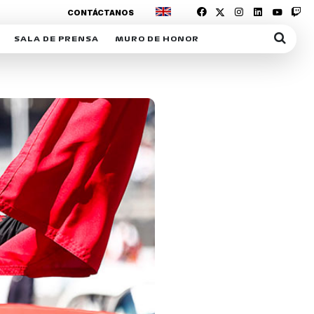
CONTÁCTANOS
SALA DE PRENSA
MURO DE HONOR
IAS
SUSCRIPCIÓN SALA DE PRENSA
IPCIÓN RACING NEWS
COMUNICADOS
OPCIÓN
COGP
ACREDITACIONES
S
RACTIVOS
Y
ICA
ER