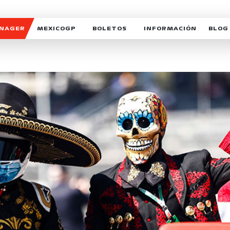
ANAGER
MEXICOGP
BOLETOS
INFORMACIÓN
BLOG
GALERIA SOCIAL
HORARIOS
NOTIC
SOMOS PARTE DEL VUELO
DUDAS
SUSCR
SOSTENIBILIDAD
DERECHO DE PRIMERA 
MEXI
CELEBRA CON NOSOTROS
REFORESTEMOS JUNTO
INTE
MOTORSPORT ACADEM
VOLUNTARIOS
EXPOSICIÓN FOTOGRÁF
CAMPEONATO
PATROCINADORES
LEGALES TICKETMAST