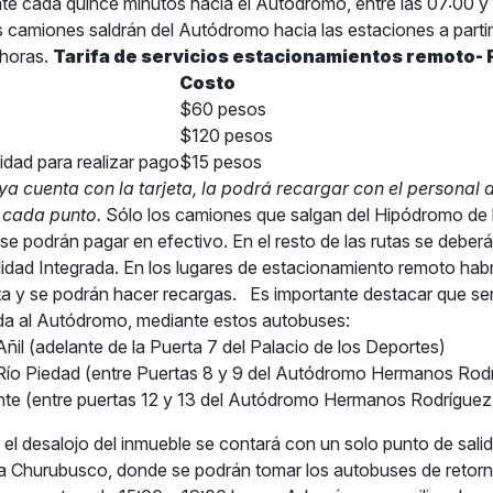
 cada quince minutos hacia el Autódromo, entre las 07:00 y 
os camiones saldrán del Autódromo hacia las estaciones a partir
 horas.
Tarifa de servicios estacionamientos remoto- 
Costo
$60 pesos
$120 pesos
idad para realizar pago
$15 pesos
ya cuenta con la tarjeta, la podrá recargar con el personal d
 cada punto.
Sólo los camiones que salgan del Hipódromo de 
se podrán pagar en efectivo. En el resto de las rutas se deberá
lidad Integrada. En los lugares de estacionamiento remoto hab
eta y se podrán hacer recargas.
Es importante destacar que ser
da al Autódromo, mediante estos autobuses:
Añil (adelante de la Puerta 7 del Palacio de los Deportes)
Río Piedad (entre Puertas 8 y 9 del Autódromo Hermanos Rod
ente (entre puertas 12 y 13 del Autódromo Hermanos Rodríguez
el desalojo del inmueble se contará con un solo punto de salid
na Churubusco, donde se podrán tomar los autobuses de retorn