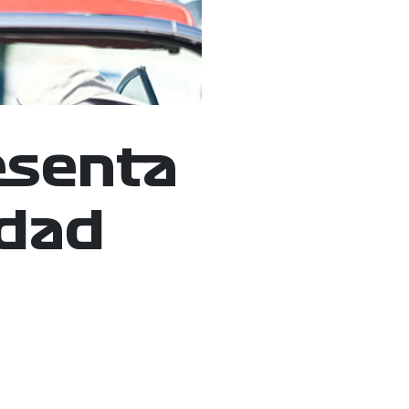
esenta
idad