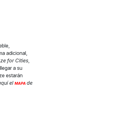
eble,
a adicional,
e for Cities
,
llegar a su
ze estarán
quí el
de
MAPA