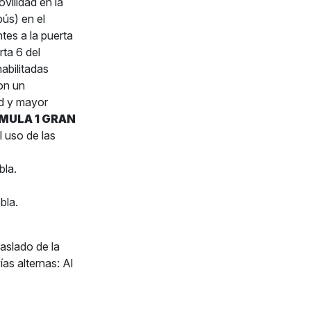
vilidad en la
bús) en el
tes a la puerta
ta 6 del
abilitadas
on un
ad y mayor
MULA 1 GRAN
l uso de las
bla.
bla.
raslado de la
as alternas: Al