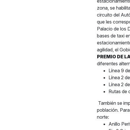
estacionamiento
zona, se habilit
circuito del Au
que les corresp
Palacio de los 
bases de taxi e
estacionamiento
agilidad, el Go
PREMIO DE LA
diferentes alter
Línea 9 d
Línea 2 de
Línea 2 de
Rutas de c
También se impl
población. Para 
norte:
Anillo Per