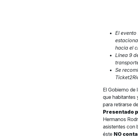
El evento
estaciona
hacia el 
Línea 9 d
transport
Se recomi
Ticket2Ri
El Gobierno de 
que habitantes 
para retirarse d
Presentado 
Hermanos Rodríg
asistentes con 
éste
NO conta