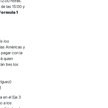
12:00 horas.
 de las 15:00 y
Formula 1
e los
las Américas y
 pagar con la
rá quien
án tres los
ríguez)
)
a en el Eje 3
o a los