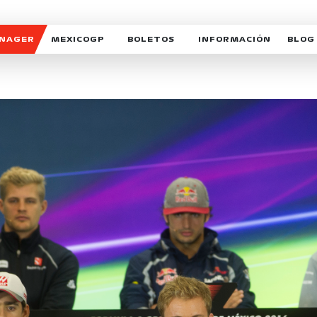
ANAGER
MEXICOGP
BOLETOS
INFORMACIÓN
BLOG
GALERIA SOCIAL
HORARIOS
NOTIC
SOMOS PARTE DEL VUELO
DUDAS
SUSCR
SOSTENIBILIDAD
DERECHO DE PRIMERA 
MEXI
CELEBRA CON NOSOTROS
REFORESTEMOS JUNTO
INTE
MOTORSPORT ACADEM
VOLUNTARIOS
EXPOSICIÓN FOTOGRÁF
CAMPEONATO
PATROCINADORES
LEGALES TICKETMAST