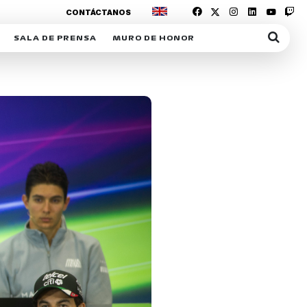
CONTÁCTANOS
SALA DE PRENSA
MURO DE HONOR
IAS
SUSCRIPCIÓN SALA DE PRENSA
IPCIÓN RACING NEWS
COMUNICADOS
OPCIÓN
COGP
ACREDITACIONES
S
RACTIVOS
Y
ICA
ER