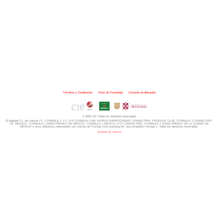
Términos y Condiciones
|
Aviso de Privacidad
|
Convenio de liberación
© 2026 CIE Todos los derechos reservados
El logotipo F1, las marcas F1, FORMULA 1, F1, FIA FORMULA ONE WORLD CHAMPIONSHIP, GRAND PRIX,
PADDOCK CLUB,
FORMULA 1 GRAND PRIX
OF MEXICO, FORMULA 1 GRAN PREMIO DE MÉXICO,
FORMULA 1 MEXICO CITY GRAND PRIX,
FORMULA 1 GRAN PREMIO DE LA CIUDAD DE
MÉXICO y otros distintivos
relacionados son marcas de Formula One Licensing BV,
una compañía Formula 1. Todos los derechos reservados.
Website by Alucina