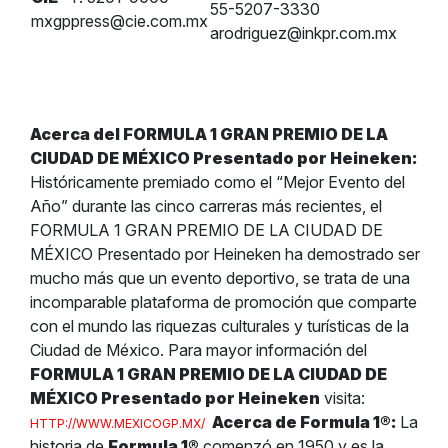
55-5207-3330
mxgppress@cie.com.mx
arodriguez@inkpr.com.mx
Acerca del FORMULA 1 GRAN PREMIO DE LA
CIUDAD DE MÉXICO Presentado por Heineken:
Históricamente premiado como el “Mejor Evento del
Año” durante las cinco carreras más recientes, el
FORMULA 1 GRAN PREMIO DE LA CIUDAD DE
MÉXICO Presentado por Heineken ha demostrado ser
mucho más que un evento deportivo, se trata de una
incomparable plataforma de promoción que comparte
con el mundo las riquezas culturales y turísticas de la
Ciudad de México.
Para mayor información del
FORMULA 1 GRAN PREMIO DE LA CIUDAD DE
MÉXICO Presentado por Heineken
visita:
Acerca de Formula 1
®
:
La
HTTP://WWW.MEXICOGP.MX/
historia de
Formula 1
®
comenzó en 1950 y es la