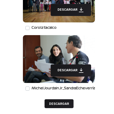
DESCARGAR
CoroIztacalco
DESCARGAR
MichelJourdainJr_SandraEcheverría_MarioDo
DESCARGAR