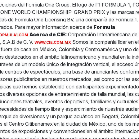
 acciones del Formula One Group. El logo de F1 FORMULA 1, 
ONE WORLD CHAMPIONSHIP, GRAND PRIX y las marcas rel
das de Formula One Licensing BV, una compañía de Formula 1.
vados. Para mayor información acerca de
Formula
Acerca de CIE:
Corporación Interamericana de
ORMULA1.COM
, S.A.B de C. V.
Somos la compañía líder en e
WWW.CIE.COM.MX
 fuera de casa en México, Colombia y Centroamérica y uno de
ás destacados en el ámbito latinoamericano y mundial en la indu
través de un modelo único de integración vertical, el acceso ú
de centros de espectáculos, una base de anunciantes conform
ersores publicitarios en nuestros mercados, así como por las as
égicas que hemos establecido con participantes experimentados
os diversas opciones de entretenimiento de talla mundial, las c
ucciones teatrales, eventos deportivos, familiares y culturales,
necesidades de tiempo libre y esparcimiento de nuestras audie
rque de diversiones y un parque acuático en Bogotá, Colombi
 el Centro Citibanamex en la ciudad de México, uno de los m
intos de exposiciones y convenciones en el ámbito internacion
dos como el más destacado productor y organizador de even