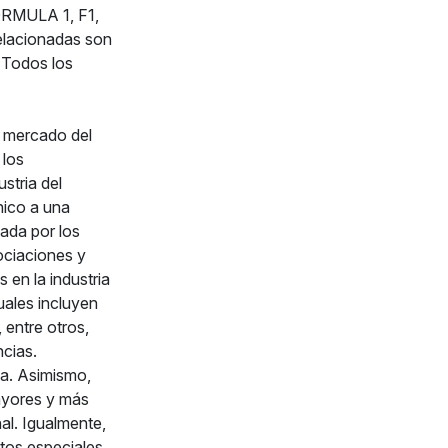
FORMULA 1, F1,
acionadas son
 Todos los
l mercado del
 los
stria del
nico a una
ada por los
ociaciones y
 en la industria
uales incluyen
 entre otros,
ncias.
a. Asimismo,
ayores y más
al. Igualmente,
tos especiales