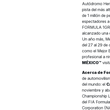
Autódromo Herma
pista del más al
de 1 millón de 
espectadores a
FORMULA 1GRAN
alcanzado una 
Un año más, Méx
del 27 al 29 de
como el Mejor 
profesional a n
MÉXICO™
visit
Acerca de Fo
de automovilism
del mundo: el
C
noviembre y aba
Championship L
del FIA Formula
Corporation 