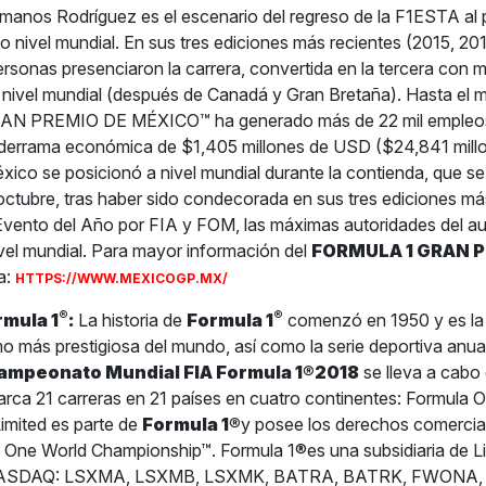
nos Rodríguez es el escenario del regreso de la F1ESTA al 
to nivel mundial. En sus tres ediciones más recientes (2015, 2
personas presenciaron la carrera, convertida en la tercera con 
 nivel mundial (después de Canadá y Gran Bretaña). Hasta el
 PREMIO DE MÉXICO™ ha generado más de 22 mil empleos
derrama económica de $1,405 millones de USD ($24,841 mill
ico se posicionó a nivel mundial durante la contienda, que se
 octubre, tras haber sido condecorada en sus tres ediciones má
Evento del Año por FIA y FOM, las máximas autoridades del a
ivel mundial. Para mayor información del
FORMULA 1 GRAN P
a:
HTTPS://WWW.MEXICOGP.MX/
®
®
rmula 1
:
La historia de
Formula 1
comenzó en 1950 y es la
o más prestigiosa del mundo, así como la serie deportiva anua
ampeonato Mundial FIA Formula 1®2018
se lleva a cabo
rca 21 carreras en 21 países en cuatro continentes: Formula 
imited es parte de
Formula 1®
y posee los derechos comercia
 One World Championship™. Formula 1®es una subsidiaria de L
(NASDAQ: LSXMA, LSXMB, LSXMK, BATRA, BATRK, FWONA