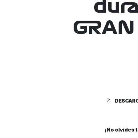
dur
GRAN 
DESCAR
¡No olvides 