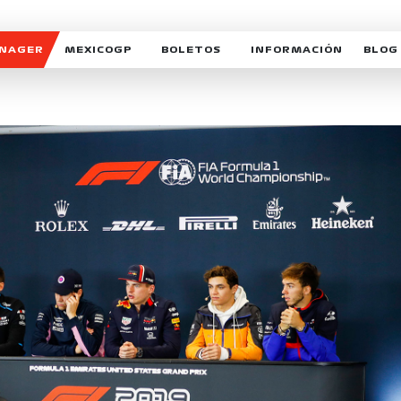
ANAGER
MEXICOGP
BOLETOS
INFORMACIÓN
BLOG
GALERIA SOCIAL
HORARIOS
NOTIC
SOMOS PARTE DEL VUELO
DUDAS
SUSCR
SOSTENIBILIDAD
DERECHO DE PRIMERA 
MEXI
CELEBRA CON NOSOTROS
REFORESTEMOS JUNTO
INTE
MOTORSPORT ACADEM
VOLUNTARIOS
EXPOSICIÓN FOTOGRÁF
CAMPEONATO
PATROCINADORES
LEGALES TICKETMAST