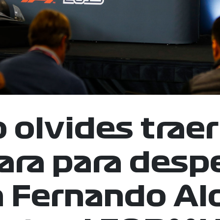
 olvides traer
ra para despe
n Fernando Al