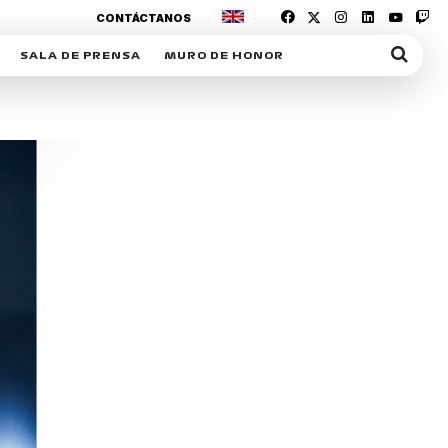
CONTÁCTANOS
SALA DE PRENSA
MURO DE HONOR
IAS
SUSCRIPCIÓN SALA DE PRENSA
IPCIÓN RACING NEWS
COMUNICADOS
OPCIÓN
COGP
ACREDITACIONES
S
RACTIVOS
Y
ICA
ER