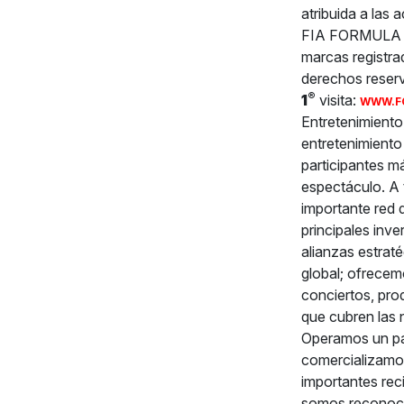
atribuida a las
FIA FORMULA 
marcas registra
derechos reser
®
1
visita:
WWW.F
Entretenimiento
entretenimiento
participantes m
espectáculo. A 
importante red 
principales inv
alianzas estrat
global; ofrecem
conciertos, prod
que cubren las 
Operamos un pa
comercializamos
importantes rec
somos reconoci