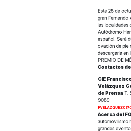
Este 28 de oc
gran Fernando A
las localidades
Autódromo Herma
español. Será du
ovación de pie
descargarla en
PREMIO DE M
Contactos de
CIE
Francisc
Velázquez
G
de Prensa
T. 
9089
FVELAZQUEZC@C
Acerca del 
automovilismo h
grandes eventos