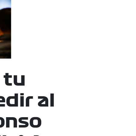
 tu
dir al
onso