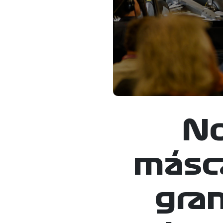
No
másca
gra