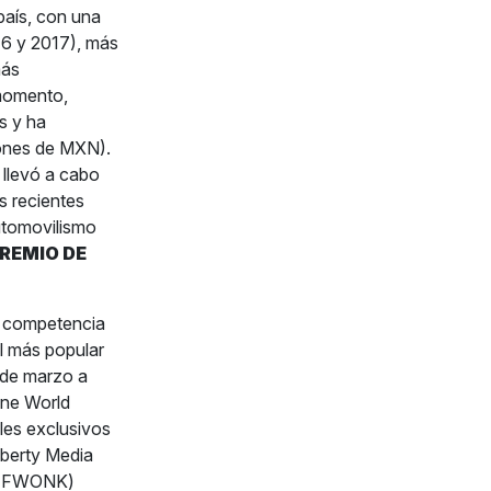
país, con una
016 y 2017), más
más
 momento,
 y ha
ones de MXN).
 llevó a cabo
s recientes
utomovilismo
REMIO DE
 competencia
l más popular
 de marzo a
One World
les exclusivos
iberty Media
, FWONK)