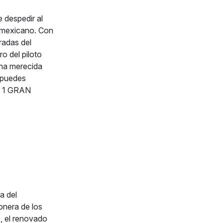
 despedir al
o mexicano. Con
radas del
o del piloto
 una merecida
 puedes
LA 1 GRAN
a del
onera de los
, el renovado