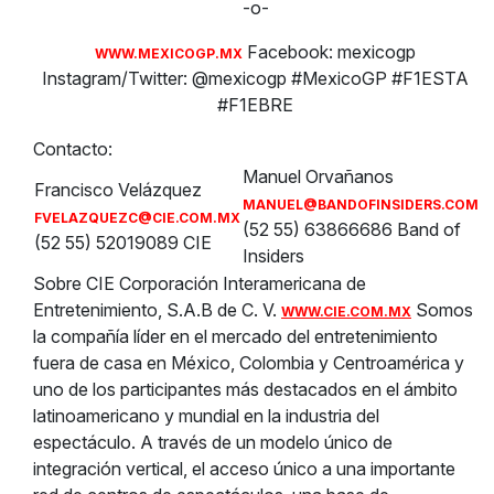
-o-
Facebook: mexicogp
WWW.MEXICOGP.MX
Instagram/Twitter: @mexicogp #MexicoGP #F1ESTA
#F1EBRE
Contacto:
Manuel Orvañanos
Francisco Velázquez
MANUEL@BANDOFINSIDERS.COM
FVELAZQUEZC@CIE.COM.MX
(52 55) 63866686 Band of
(52 55) 52019089 CIE
Insiders
Sobre CIE Corporación Interamericana de
Entretenimiento, S.A.B de C. V.
Somos
WWW.CIE.COM.MX
la compañía líder en el mercado del entretenimiento
fuera de casa en México, Colombia y Centroamérica y
uno de los participantes más destacados en el ámbito
latinoamericano y mundial en la industria del
espectáculo. A través de un modelo único de
integración vertical, el acceso único a una importante