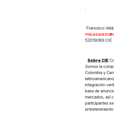
Con
Francisco Vel
FVELAZQUEZC@C
52019089 CIE
Sobre CIE
Co
Somos la compañ
Colombia y Cent
latinoamericano
integración ver
base de anuncia
mercados, así c
participantes e
entretenimiento 