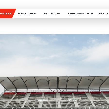
ANAGER
MEXICOGP
BOLETOS
INFORMACIÓN
BLOG
GALERIA SOCIAL
HORARIOS
NOTIC
SOMOS PARTE DEL VUELO
DUDAS
SUSCR
SOSTENIBILIDAD
DERECHO DE PRIMERA 
MEXI
CELEBRA CON NOSOTROS
REFORESTEMOS JUNTO
INTE
MOTORSPORT ACADEM
VOLUNTARIOS
EXPOSICIÓN FOTOGRÁF
CAMPEONATO
PATROCINADORES
LEGALES TICKETMAST