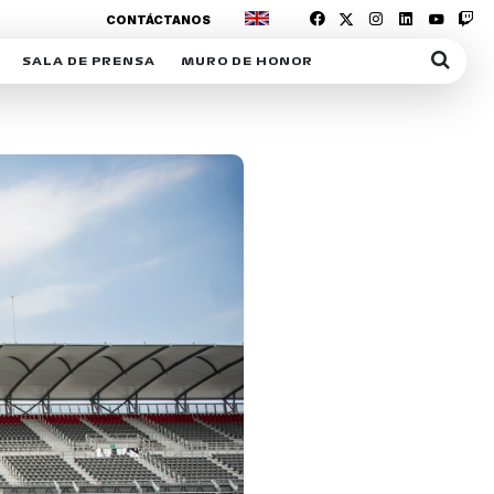
CONTÁCTANOS
SALA DE PRENSA
MURO DE HONOR
IAS
SUSCRIPCIÓN SALA DE PRENSA
IPCIÓN RACING NEWS
COMUNICADOS
OPCIÓN
COGP
ACREDITACIONES
S
RACTIVOS
Y
ICA
ER