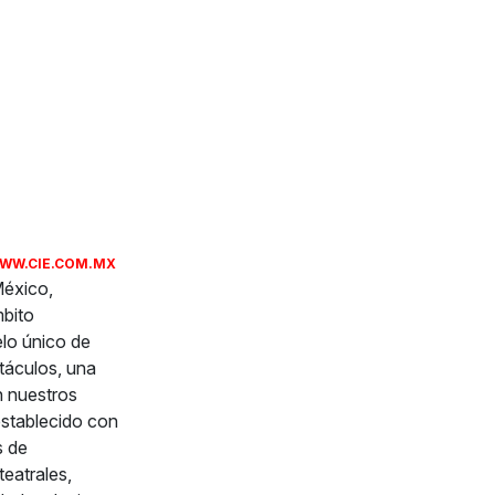
WW.CIE.COM.MX
México,
mbito
elo único de
ctáculos, una
n nuestros
establecido con
s de
teatrales,