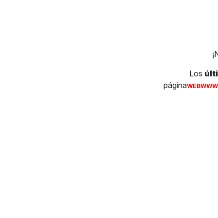
¡
Los
últ
página
WEBWWW.