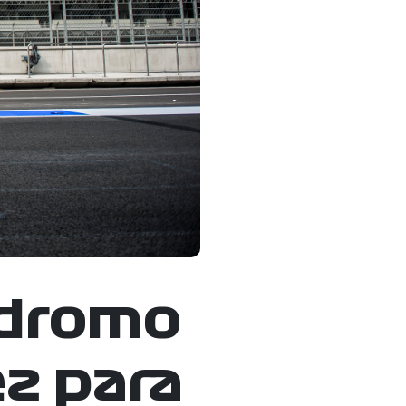
ódromo
z para