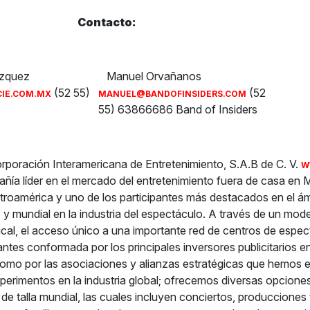
tacto:
ázquez
Manuel Orvañanos
(52 55)
(52
IE.COM.MX
MANUEL@BANDOFINSIDERS.COM
55) 63866686 Band of Insiders
rporación Interamericana de Entretenimiento, S.A.B de C. V.
W
ía líder en el mercado del entretenimiento fuera de casa en 
roamérica y uno de los participantes más destacados en el á
 y mundial en la industria del espectáculo. A través de un mod
tical, el acceso único a una importante red de centros de espe
ntes conformada por los principales inversores publicitarios e
omo por las asociaciones y alianzas estratégicas que hemos 
xperimentos en la industria global; ofrecemos diversas opcione
de talla mundial, las cuales incluyen conciertos, producciones 