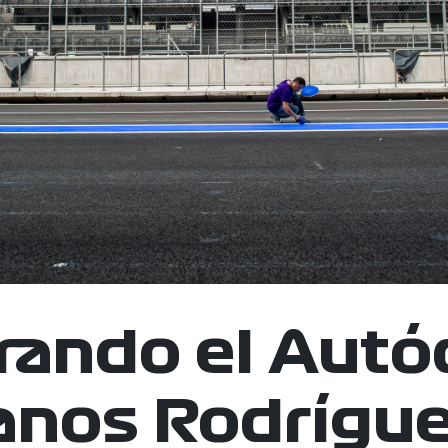
rando el Aut
nos Rodrígue