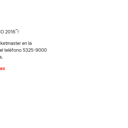
™
CO 2016
!
cketmaster en la
n el teléfono 5325-9000
s.
.MX