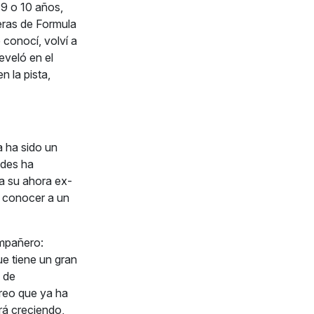
9 o 10 años,
eras de Formula
conocí, volví a
eveló en el
n la pista,
a ha sido un
edes ha
a su ahora ex-
o conocer a un
ompañero:
ue tiene un gran
 de
creo que ya ha
rá creciendo,