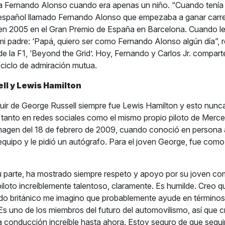
 Fernando Alonso cuando era apenas un niño. “Cuando tenía 
o español llamado Fernando Alonso que empezaba a ganar carr
 en 2005 en el Gran Premio de España en Barcelona. Cuando le 
 mi padre: ‘Papá, quiero ser como Fernando Alonso algún día”, r
de la F1, ‘Beyond the Grid’. Hoy, Fernando y Carlos Jr. comparte
 ciclo de admiración mutua.
ll y Lewis Hamilton
uir de George Russell siempre fue Lewis Hamilton y esto nunc
 tanto en redes sociales como el mismo propio piloto de Merc
magen del 18 de febrero de 2009, cuando conoció en persona 
uipo y le pidió un autógrafo. Para el joven George, fue com
u parte, ha mostrado siempre respeto y apoyo por su joven c
iloto increíblemente talentoso, claramente. Es humilde. Creo q
do británico me imagino que probablemente ayude en términos
s uno de los miembros del futuro del automovilismo, así que 
conducción increíble hasta ahora. Estoy seguro de que segui