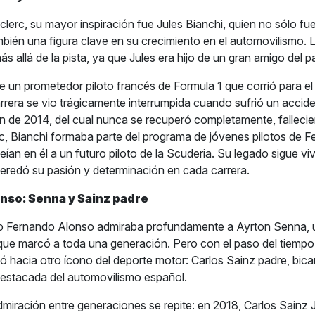
clerc, su mayor inspiración fue Jules Bianchi, quien no sólo fu
mbién una figura clave en su crecimiento en el automovilismo.
más allá de la pista, ya que Jules era hijo de un gran amigo del 
ue un prometedor piloto francés de Formula 1 que corrió para el
rrera se vio trágicamente interrumpida cuando sufrió un accide
 de 2014, del cual nunca se recuperó completamente, fallecie
rc, Bianchi formaba parte del programa de jóvenes pilotos de F
ían en él a un futuro piloto de la Scuderia. Su legado sigue vi
heredó su pasión y determinación en cada carrera.
nso: Senna y Sainz padre
o Fernando Alonso admiraba profundamente a Ayrton Senna, u
ue marcó a toda una generación. Pero con el paso del tiempo
gió hacia otro ícono del deporte motor: Carlos Sainz padre, bic
destacada del automovilismo español.
dmiración entre generaciones se repite: en 2018, Carlos Sainz J