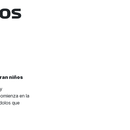
ños
eran niños
 y
comienza en la
ídolos que