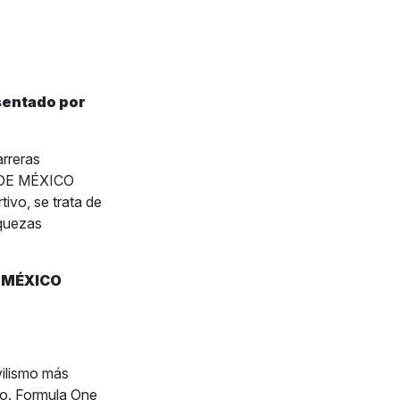
sentado por
rreras
 DE MÉXICO
vo, se trata de
iquezas
E MÉXICO
ilismo más
do. Formula One