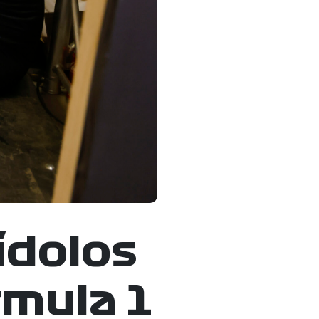
ídolos
rmula 1