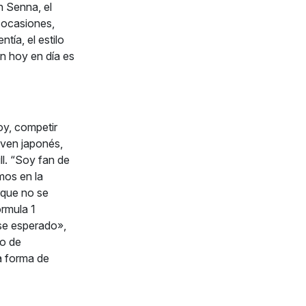
n Senna, el
 ocasiones,
tía, el estilo
n hoy en día es
oy, competir
oven japonés,
l. “Soy fan de
mos en la
rque no se
ormula 1
ese esperado»,
lo de
a forma de