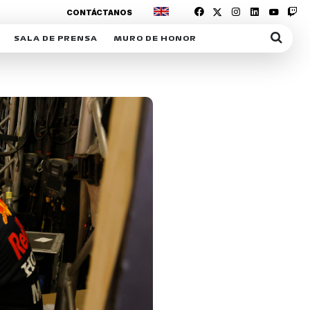
CONTÁCTANOS
SALA DE PRENSA
MURO DE HONOR
IAS
SUSCRIPCIÓN SALA DE PRENSA
IPCIÓN RACING NEWS
COMUNICADOS
OPCIÓN
COGP
ACREDITACIONES
S
RACTIVOS
Y
ICA
ER