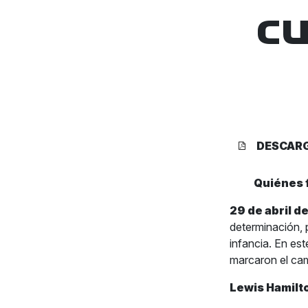
cu
DESCAR
Quiénes 
29 de abril d
determinación, 
infancia. En es
marcaron el cami
Lewis Hamilt