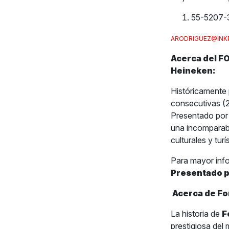
55-5207-
ARODRIGUEZ@INK
Acerca del F
Heineken:
Históricamente 
consecutivas 
Presentado por
una incomparab
culturales y tur
Para mayor inf
Presentado 
Acerca de Fo
La historia de
F
prestigiosa del