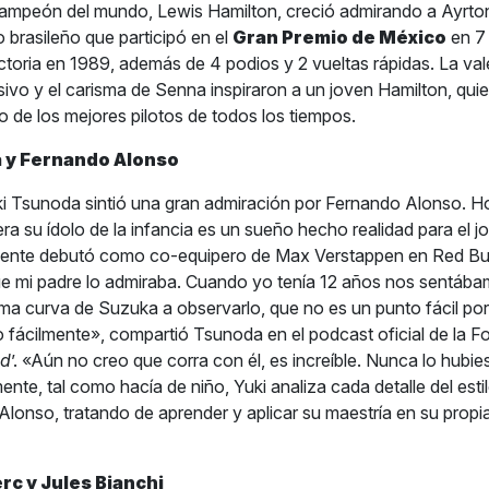
campeón del mundo, Lewis Hamilton, creció admirando a Ayrto
o brasileño que participó en el
Gran Premio de México
en 7
toria en 1989, además de 4 podios y 2 vueltas rápidas. La valen
ivo y el carisma de Senna inspiraron a un joven Hamilton, quie
 de los mejores pilotos de todos los tiempos.
 y Fernando Alonso
i Tsunoda sintió una gran admiración por Fernando Alonso. H
ra su ídolo de la infancia es un sueño hecho realidad para el j
mente debutó como co-equipero de Max Verstappen en Red Bul
e mi padre lo admiraba. Cuando yo tenía 12 años nos sentába
ltima curva de Suzuka a observarlo, que no es un punto fácil po
o fácilmente», compartió Tsunoda en el podcast oficial de la F
id
’. «Aún no creo que corra con él, es increíble. Nunca lo hubi
nte, tal como hacía de niño, Yuki analiza cada detalle del esti
lonso, tratando de aprender y aplicar su maestría en su propi
rc y Jules Bianchi