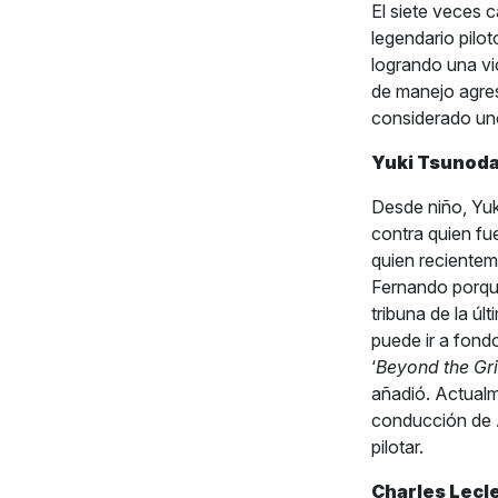
El siete veces 
legendario pilot
logrando una vic
de manejo agres
considerado uno
Yuki Tsunoda
Desde niño, Yuk
contra quien fue
quien reciente
Fernando porqu
tribuna de la ú
puede ir a fond
‘
Beyond the Gr
añadió. Actualme
conducción de A
pilotar.
Charles Lecle