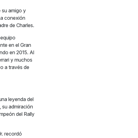
e su amigo y
 La conexión
padre de Charles.
 equipo
nte en el Gran
ndo en 2015. Al
errari y muchos
vo a través de
na leyenda del
, su admiración
ampeón del Rally
r. recordó