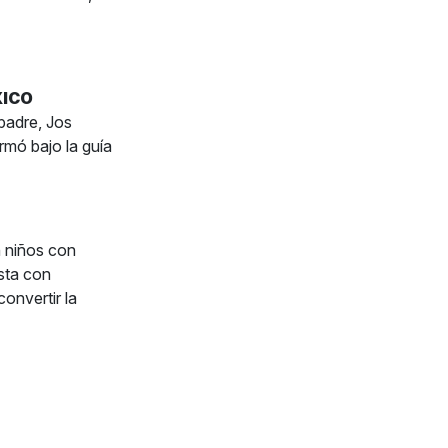
XICO
padre, Jos
rmó bajo la guía
n niños con
sta con
onvertir la