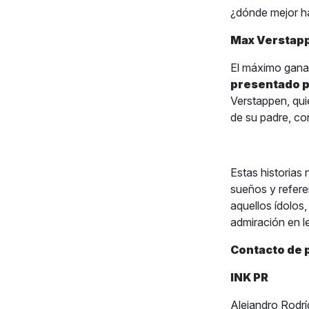
¿dónde mejor h
Max Verstapp
El máximo gana
presentado 
Verstappen, qui
de su padre, co
Estas historias
sueños y refere
aquellos ídolos,
admiración en l
Contacto de 
INK PR
Alejandro Rodr