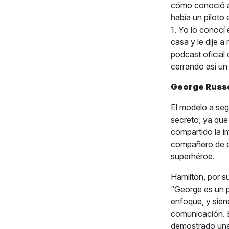
cómo conoció a
había un pilot
1. Yo lo conocí
casa y le dije a
podcast oficial 
cerrando así un
George Russe
El modelo a seg
secreto, ya que
compartido la i
compañero de eq
superhéroe.
Hamilton, por s
“George es un p
enfoque, y sien
comunicación. E
demostrado una 