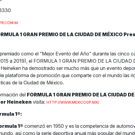
3330
PR.COM.M
ORMULA 1 GRAN PREMIO DE LA CIUDAD DE MÉXICO Pre
premiado como el “Mejor Evento del Año” durante las cinco ca
(2015 a 2019), el FORMULA 1 GRAN PREMIO DE LA CIUDAD
 Heineken ha demostrado ser mucho más que un evento deporti
le plataforma de promoción que comparte con el mundo las r
ísticas de la Ciudad de México.
ormación del
FORMULA 1 GRAN PREMIO DE LA CIUDAD D
por Heineken
visita:
HTTP://WWW.MEXICOGP.MX/
rmula 1
®
:
ormula 1
®
comenzó en 1950 y es la competencia de automov
 mundo, así como la serie deportiva anual más popular del mun