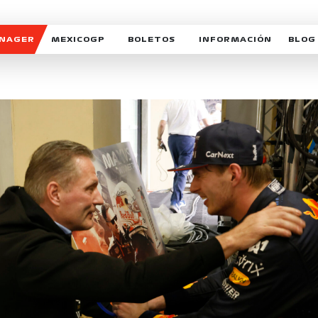
ANAGER
MEXICOGP
BOLETOS
INFORMACIÓN
BLOG
GALERIA SOCIAL
HORARIOS
NOTIC
SOMOS PARTE DEL VUELO
DUDAS
SUSCR
SOSTENIBILIDAD
DERECHO DE PRIMERA 
MEXI
CELEBRA CON NOSOTROS
REFORESTEMOS JUNTO
INTE
MOTORSPORT ACADEM
VOLUNTARIOS
EXPOSICIÓN FOTOGRÁF
CAMPEONATO
PATROCINADORES
LEGALES TICKETMAST