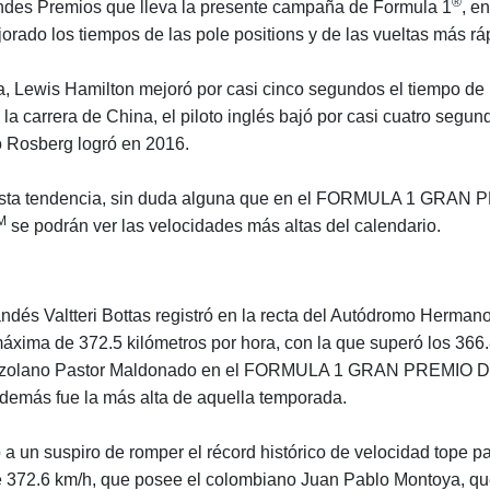
®
ndes Premios que lleva la presente campaña de Formula 1
, e
orado los tiempos de las pole positions y de las vueltas más rá
, Lewis Hamilton mejoró por casi cinco segundos el tiempo de l
la carrera de China, el piloto inglés bajó por casi cuatro segun
o Rosberg logró en 2016.
esta tendencia, sin duda alguna que en el FORMULA 1 GRAN
M
se podrán ver las velocidades más altas del calendario.
landés Valtteri Bottas registró en la recta del Autódromo Herma
áxima de 372.5 kilómetros por hora, con la que superó los 366
nezolano Pastor Maldonado en el FORMULA 1 GRAN PREMIO
además fue la más alta de aquella temporada.
 a un suspiro de romper el récord histórico de velocidad tope p
e 372.6 km/h, que posee el colombiano Juan Pablo Montoya, q