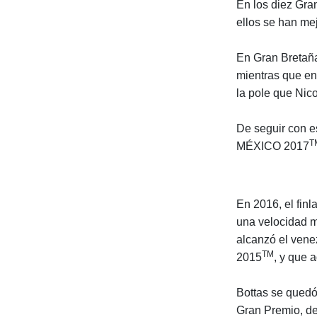
En los diez Gra
ellos se han mej
En Gran Bretaña
mientras que en 
la pole que Nic
De seguir con 
T
MÉXICO 2017
En 2016, el fin
una velocidad m
alcanzó el ve
TM
2015
, y que 
Bottas se quedó
Gran Premio, d