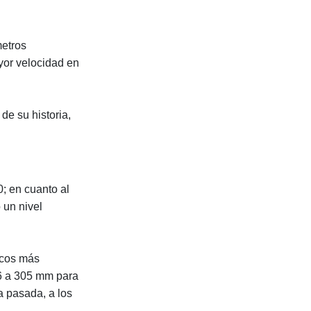
metros
yor velocidad en
de su historia,
; en cuanto al
 un nivel
icos más
16 a 305 mm para
a pasada, a los