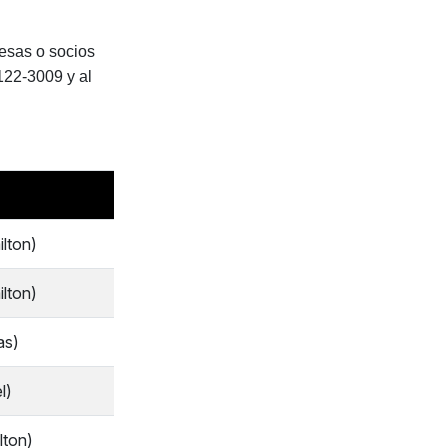
esas o socios
122-3009 y al
ilton)
ilton)
as)
l)
lton)