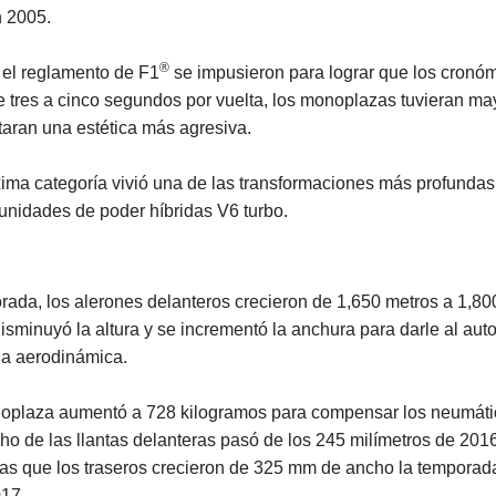
n 2005.
®
el reglamento de F1
se impusieron para lograr que los cronó
 tres a cinco segundos por vuelta, los monoplazas tuvieran ma
taran una estética más agresiva.
ima categoría vivió una de las transformaciones más profundas 
s unidades de poder híbridas V6 turbo.
rada, los alerones delanteros crecieron de 1,650 metros a 1,800
disminuyó la altura y se incrementó la anchura para darle al auto
ga aerodinámica.
noplaza aumentó a 728 kilogramos para compensar los neumát
ho de las llantas delanteras pasó de los 245 milímetros de 20
ras que los traseros crecieron de 325 mm de ancho la temporad
17.