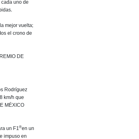
n cada uno de
pidas.
a mejor vuelta;
dos el crono de
 PREMIO DE
nos Rodríguez
.8 km/h que
 DE MÉXICO
®
ara un F1
en un
ue impuso en