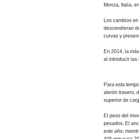
Monza, Italia, e
Los cambios en 
descendieran de
curvas y presen
En 2014, la máx
al introducir la
Para esta tempo
alerón trasero, 
superior de car
El peso del mo
pesados. El anc
este año; mient
405 mm para 20