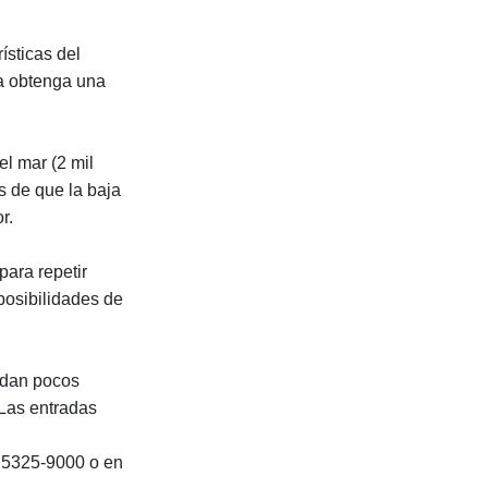
ísticas del
na obtenga una
el mar (2 mil
s de que la baja
r.
para repetir
posibilidades de
edan pocos
 Las entradas
o 5325-9000 o en