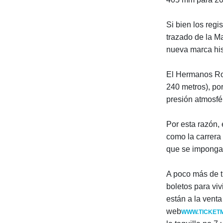
Si bien los regi
trazado de la M
nueva marca his
El Hermanos Rodr
240 metros), po
presión atmosfé
Por esta razó
como la carrera
que se imponga 
A poco más de t
boletos para vi
están a la venta
web
WWW.TICKET