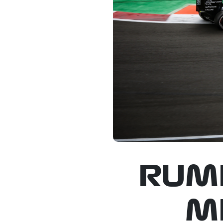
RUMB
M