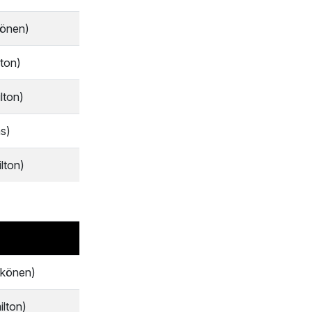
könen)
lton)
lton)
as)
lton)
kkönen)
ilton)