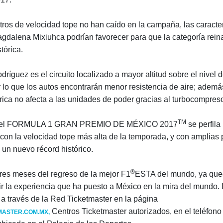
stros de velocidad tope no han caído en la campaña, las caracter
agdalena Mixiuhca podrían favorecer para que la categoría rei
tórica.
íguez es el circuito localizado a mayor altitud sobre el nivel d
r lo que los autos encontrarán menor resistencia de aire; ademá
rica no afecta a las unidades de poder gracias al turbocompreso
TM
n, el FORMULA 1 GRAN PREMIO DE MÉXICO 2017
se perfila 
 con la velocidad tope más alta de la temporada, y con amplias 
un nuevo récord histórico.
®
res meses del regreso de la mejor F1
ESTA del mundo, ya qu
vir la experiencia que ha puesto a México en la mira del mundo.
 a través de la Red Ticketmaster en la página
Centros Ticketmaster autorizados, en el teléfon
MASTER.COM.MX
,