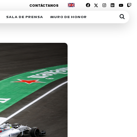
CONTÁCTANOS
SALA DE PRENSA
MURO DE HONOR
IAS
SUSCRIPCIÓN SALA DE PRENSA
IPCIÓN RACING NEWS
COMUNICADOS
OPCIÓN
COGP
ACREDITACIONES
S
RACTIVOS
Y
ICA
ER