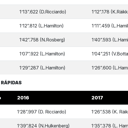
1’13”.622 (D.Ricciardo)
1’12”.178 (K.Räik
1’12”.812 (L.Hamilton)
1’11”.459 (L.Hami
1’42”.758 (N.Rosberg)
1’40”.593 (L.Hami
1’07”.922 (L.Hamilton)
1’04”.251 (V.Bott
1’29”.287 (L.Hamilton)
1’26”.600 (L.Hami
 RÁPIDAS
o
2016
2017
1’28”.997 (D. Ricciardo)
1’26”.538 (K. Räi
1’39”.824 (N.Hulkenberg)
1’35”.378 (L. Ham