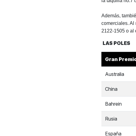
la taquilla no.7
Además, también
comerciales. Al 
2122-1505 o al
LAS POLES
Gran Premi
Australia
China
Bahrein
Rusia
España