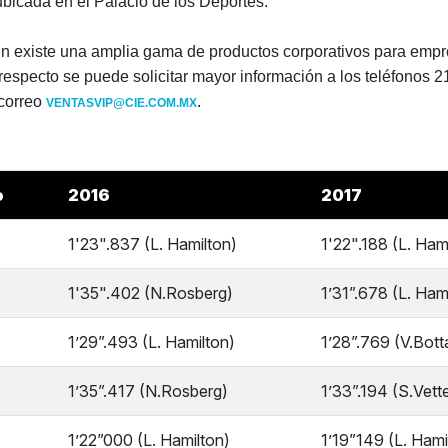
 ubicada en el Palacio de los Deportes.
 existe una amplia gama de productos corporativos para empr
respecto se puede solicitar mayor información a los teléfonos 2
 correo
.
VENTASVIP@CIE.COM.MX
o
2016
2017
1'23".837 (L. Hamilton)
1'22".188 (L. Ham
1'35".402 (N.Rosberg)
1’31”.678 (L. Ham
1’29”.493 (L. Hamilton)
1’28”.769 (V.Bott
1’35”.417 (N.Rosberg)
1’33”.194 (S.Vette
1’22”000 (L. Hamilton)
1’19”149 (L. Hami