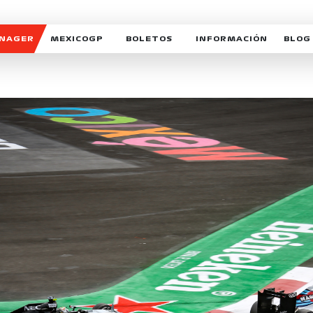
ANAGER
MEXICOGP
BOLETOS
INFORMACIÓN
BLOG
GALERIA SOCIAL
HORARIOS
NOTIC
SOMOS PARTE DEL VUELO
DUDAS
SUSCR
SOSTENIBILIDAD
DERECHO DE PRIMERA 
MEXI
CELEBRA CON NOSOTROS
REFORESTEMOS JUNTO
INTE
MOTORSPORT ACADEM
VOLUNTARIOS
EXPOSICIÓN FOTOGRÁF
CAMPEONATO
PATROCINADORES
LEGALES TICKETMAST