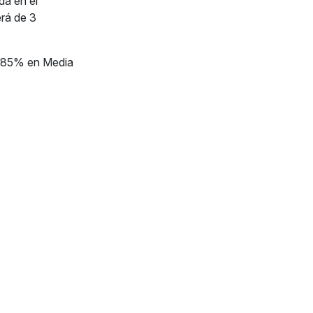
da en el
erá de 3
g, 85% en Media