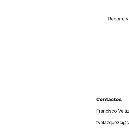
Recorre 
Contactos
Francis
fvelazquezc@c