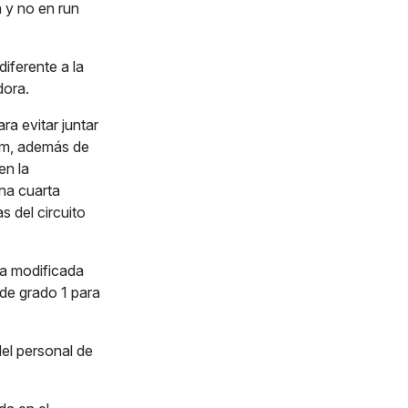
a y no en run
iferente a la
dora.
ra evitar juntar
dem, además de
en la
na cuarta
s del circuito
la modificada
de grado 1 para
el personal de