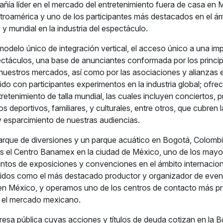
ía líder en el mercado del entretenimiento fuera de casa en 
roamérica y uno de los participantes más destacados en el á
y mundial en la industria del espectáculo.
modelo único de integración vertical, el acceso único a una im
ctáculos, una base de anunciantes conformada por los princip
n nuestros mercados, así como por las asociaciones y alianzas 
do con participantes experimentos en la industria global; ofr
retenimiento de talla mundial, las cuales incluyen conciertos,
os deportivos, familiares, y culturales, entre otros, que cubren
 y esparcimiento de nuestras audiencias.
rque de diversiones y un parque acuático en Bogotá, Colombi
s el Centro Banamex en la ciudad de México, uno de los mayo
intos de exposiciones y convenciones en el ámbito internacion
dos como el más destacado productor y organizador de even
en México, y operamos uno de los centros de contacto más pr
 el mercado mexicano.
esa pública cuyas acciones y títulos de deuda cotizan en la 