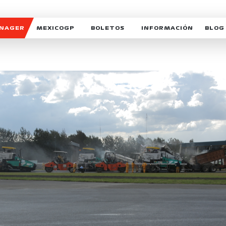
ANAGER
MEXICOGP
BOLETOS
INFORMACIÓN
BLOG
GALERIA SOCIAL
HORARIOS
NOTIC
SOMOS PARTE DEL VUELO
DUDAS
SUSCR
SOSTENIBILIDAD
DERECHO DE PRIMERA 
MEXI
CELEBRA CON NOSOTROS
REFORESTEMOS JUNTO
INTE
MOTORSPORT ACADEM
VOLUNTARIOS
EXPOSICIÓN FOTOGRÁF
CAMPEONATO
PATROCINADORES
LEGALES TICKETMAST