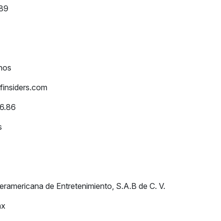
) 52019089
IE
nos
insiders.com
66.86
rs
eramericana de Entretenimiento, S.A.B de C. V.
mx