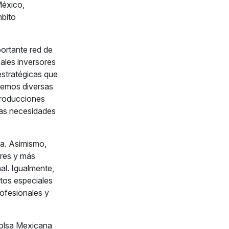
México,
mbito
portante red de
ales inversores
estratégicas que
ecemos diversas
 producciones
 las necesidades
a. Asimismo,
res y más
al. Igualmente,
tos especiales
ofesionales y
Bolsa Mexicana