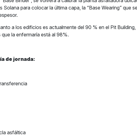
 “Base Binder”, se volverá a calibrar la planta asfaltadora ubica
 Solana para colocar la última capa, la “Base Wearing” que s
espesor.
anto a los edificios es actualmente del 90 % en el Pit Buildin
s que la enfermaría está al 98%.
ía de jornada:
ransferencia
la asfáltica