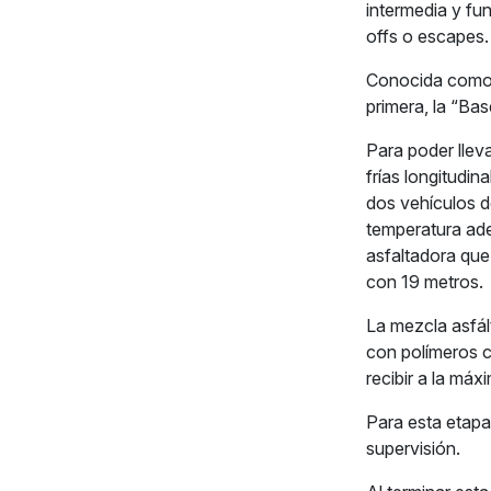
intermedia y fun
offs o escapes.
Conocida como “
primera, la “Ba
Para poder lleva
frías longitudi
dos vehículos 
temperatura ade
asfaltadora que 
con 19 metros.
La mezcla asfál
con polímeros c
recibir a la má
Para esta etapa
supervisión.