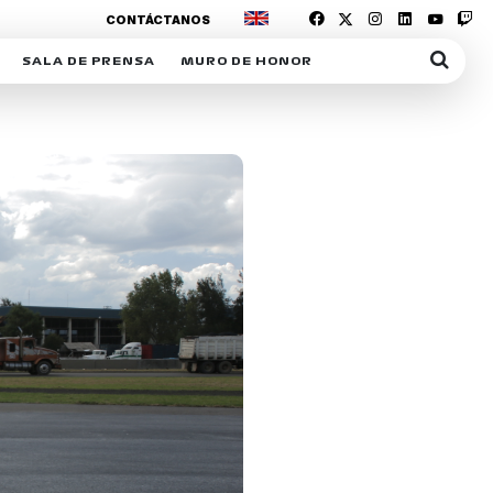
CONTÁCTANOS
SALA DE PRENSA
MURO DE HONOR
IAS
SUSCRIPCIÓN SALA DE PRENSA
IPCIÓN RACING NEWS
COMUNICADOS
OPCIÓN
COGP
ACREDITACIONES
S
RACTIVOS
Y
ICA
ER