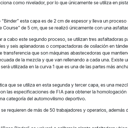
ciona como nivelador, por lo que únicamente se utiliza en pist
Binder” esta capa es de 2 cm de espesor y lleva un proceso d
se Course” de 5 cm, que se realizó únicamente con una asfalta
r a cabo este segundo proceso, se utilizan tres asfaltadoras pa
nales y seis aplanadoras o compactadoras de osilación en tán
de transferencia que son máquinas abastecedoras que mantien
cuada de la mezcla y que van rellenando a cada una. Existe u
será utilizada en la curva 1 que es una de las partes más ancha
tica que se utiliza en esta segunda y tercer capa, es una mezc
on las especificaciones de FIA para obtener la homologación 
xima categoría del automovilismo deportivo.
 se requieren de más de 50 trabajadores y operarios, además d