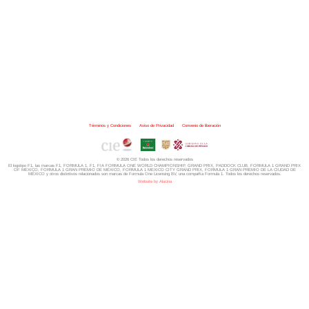
Términos y Condiciones
|
Aviso de Privacidad
|
Convenio de liberación
© 2026 CIE Todos los derechos reservados
El logotipo F1, las marcas F1, FORMULA 1, F1, FIA FORMULA ONE WORLD CHAMPIONSHIP, GRAND PRIX,
PADDOCK CLUB,
FORMULA 1 GRAND PRIX
OF MEXICO, FORMULA 1 GRAN PREMIO DE MÉXICO,
FORMULA 1 MEXICO CITY GRAND PRIX,
FORMULA 1 GRAN PREMIO DE LA CIUDAD DE
MÉXICO y otros distintivos
relacionados son marcas de Formula One Licensing BV,
una compañía Formula 1. Todos los derechos reservados.
Website by Alucina