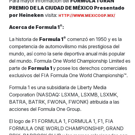
Para mayor información del
FORMULA 1 GRAN
PREMIO DE LA CIUDAD DE MÉXICO Presentado
por Heineken
visita:
HTTP://WWW.MEXICOGP.MX/
®
Acerca de Formula 1
:
®
La historia de
Formula 1
comenzó en 1950 y es la
competencia de automovilismo más prestigiosa del
mundo, así como la serie deportiva anual más popular
del mundo. Formula One World Championship Limited es
parte de
Formula 1
y posee los derechos comerciales
exclusivos del FIA Formula One World Championship™.
Formula 1 es una subsidiaria de Liberty Media
Corporation (NASDAQ: LSXMA, LSXMB, LSXMK,
BATRA, BATRK, FWONA, FWONK) atribuida a las
acciones del Formula One Group.
El logo de F1 FORMULA 1, FORMULA 1, F1, FIA
FORMULA ONE WORLD CHAMPIONSHIP, GRAND