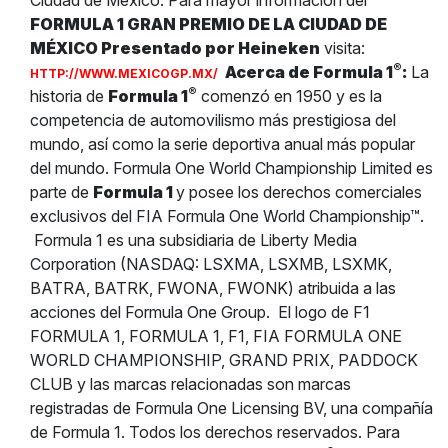
Ciudad de México. Para mayor información del
FORMULA 1 GRAN PREMIO DE LA CIUDAD DE
MÉXICO Presentado por Heineken
visita:
®
Acerca de Formula 1
:
La
HTTP://WWW.MEXICOGP.MX/
®
historia de
Formula 1
comenzó en 1950 y es la
competencia de automovilismo más prestigiosa del
mundo, así como la serie deportiva anual más popular
del mundo. Formula One World Championship Limited es
parte de
Formula 1
y posee los derechos comerciales
exclusivos del FIA Formula One World Championship™.
Formula 1 es una subsidiaria de Liberty Media
Corporation (NASDAQ: LSXMA, LSXMB, LSXMK,
BATRA, BATRK, FWONA, FWONK) atribuida a las
acciones del Formula One Group.
El logo de F1
FORMULA 1, FORMULA 1, F1, FIA FORMULA ONE
WORLD CHAMPIONSHIP, GRAND PRIX, PADDOCK
CLUB y las marcas relacionadas son marcas
registradas de Formula One Licensing BV, una compañía
de Formula 1. Todos los derechos reservados. Para