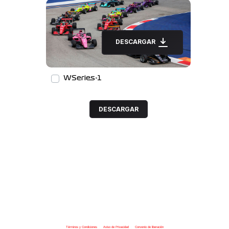
DESCARGAR
WSeries-1
DESCARGAR
Términos y Condiciones
|
Aviso de Privacidad
|
Convenio de liberación