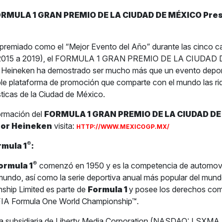
ORMULA 1 GRAN PREMIO DE LA CIUDAD DE MÉXICO Pre
premiado como el “Mejor Evento del Año” durante las cinco ca
(2015 a 2019), el FORMULA 1 GRAN PREMIO DE LA CIUDAD
 Heineken ha demostrado ser mucho más que un evento deporti
le plataforma de promoción que comparte con el mundo las r
ísticas de la Ciudad de México.
ormación del
FORMULA 1 GRAN PREMIO DE LA CIUDAD D
por Heineken
visita:
HTTP://WWW.MEXICOGP.MX/
®
rmula 1
:
®
ormula 1
comenzó en 1950 y es la competencia de automov
 mundo, así como la serie deportiva anual más popular del mun
ship Limited es parte de
Formula 1
y posee los derechos com
 FIA Formula One World Championship™.
na subsidiaria de Liberty Media Corporation (NASDAQ: LSXM