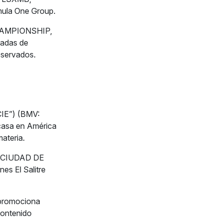
ula One Group.
HAMPIONSHIP,
adas de
eservados.
CIE”) (BMV:
 casa en América
ateria.
A CIUDAD DE
es El Salitre
 promociona
contenido