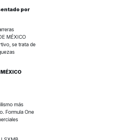
sentado por
rreras
 DE MÉXICO
vo, se trata de
iquezas
E MÉXICO
ilismo más
do. Formula One
erciales
A, LSXMB,