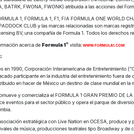
 BATRK, FWONA, FWONK) atribuida a las acciones del Form
1 FORMULA 1, FORMULA 1, F1, FIA FORMULA ONE WORLD C
DDOCK CLUB y las marcas relacionadas son marcas registr
censing BV, una compañía de Formula 1. Todos los derechos r
®
ormación acerca de
Formula 1
visita:
WWW.FORMULA1.COM
:
s en 1990, Corporación Interamericana de Entretenimiento (“
acado participante en la industria del entretenimiento fuera de
tribuido en hacer de México un destino de clase mundial en la m
romueve y comercializa el FORMULA 1 GRAN PREMIO DE L
 eventos para el sector público y opera el parque de diversion
mbia.
 asociación estratégica con Live Nation en OCESA, produce y
tivales de música, producciones teatrales tipo Broadway y de 