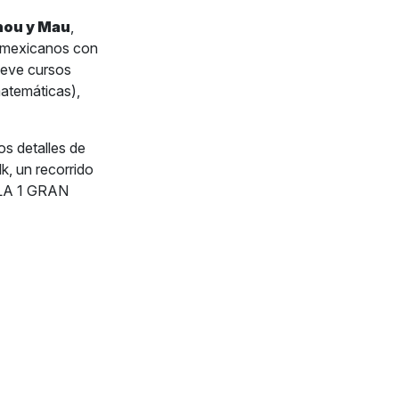
hou y Mau
,
s mexicanos con
ueve cursos
matemáticas)
,
s detalles de
k, un recorrido
MULA 1 GRAN