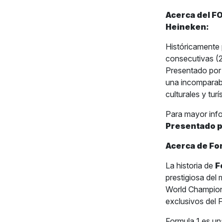
Acerca del F
Heineken:
Históricamente 
consecutivas 
Presentado por
una incomparab
culturales y tur
Para mayor inf
Presentado 
Acerca de Fo
La historia de
F
prestigiosa del
World Champion
exclusivos del
Formula 1 es u