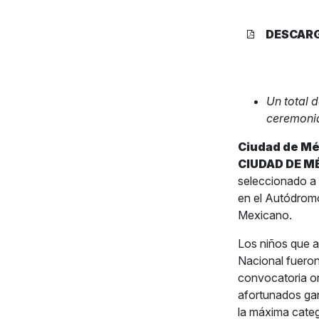
DESCAR
Un total 
ceremonia
Ciudad de Méx
CIUDAD DE M
seleccionado a 
en el Autódromo
Mexicano.
Los niños que a
Nacional fueron
convocatoria or
afortunados gan
la máxima categ