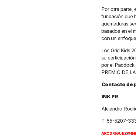
Por otra parte,
fundación que 
quemaduras sev
basados en el
m
con un enfoque 
Los Grid Kids 2
su participación
por el Paddock,
PREMIO DE LA 
Contacto de 
INK PR
Alejandro Rodr
T. 55-5207-33
ARODRIGUEZ@IN