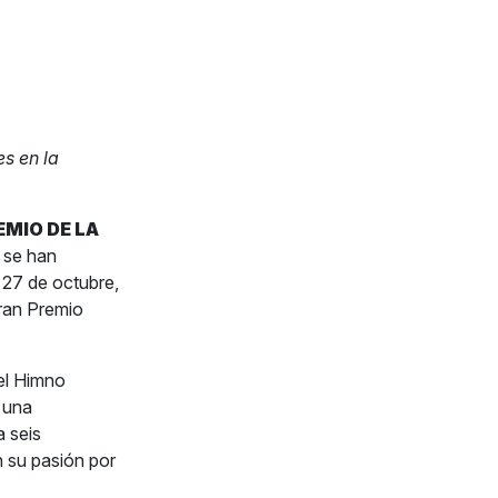
s en la
EMIO DE LA
 se han
 27 de octubre,
ran Premio
el Himno
 una
a seis
n su pasión por