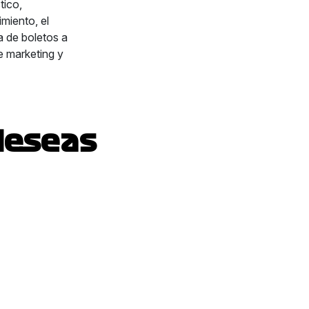
tico,
miento, el
a de boletos a
e marketing y
deseas