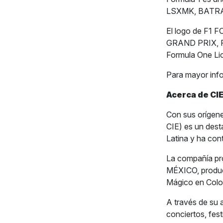
LSXMK, BATRA,
El logo de F
GRAND PRIX, PA
Formula One Li
Para mayor inf
Acerca de CIE
Con sus orígene
CIE) es un dest
Latina y ha con
La compañía p
MÉXICO, produce
Mágico en Colo
A través de su
conciertos, fes