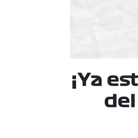
¡Ya es
del