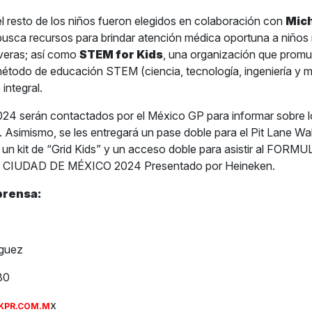
 el resto de los niños fueron elegidos en colaboración con
Mic
busca recursos para brindar atención médica oportuna a niño
eras; así como
STEM for Kids
, una organización que prom
étodo de educación STEM (ciencia, tecnología, ingeniería y 
integral.
024 serán contactados por el México GP para informar sobre lo
. Asimismo, se les entregará un pase doble para el Pit Lane Wal
 un kit de “Grid Kids” y un acceso doble para asistir al FOR
CIUDAD DE MÉXICO 2024 Presentado por Heineken.
prensa:
íguez
30
x
KPR.COM.M