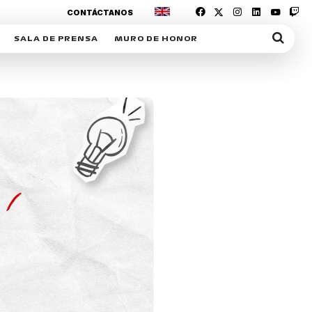
CONTÁCTANOS
SALA DE PRENSA
MURO DE HONOR
IAS
SUSCRIPCIÓN SALA DE PRENSA
IPCIÓN RACING NEWS
COMUNICADOS
OPCIÓN
COGP
ACREDITACIONES
S
RACTIVOS
Y
ICA
ER