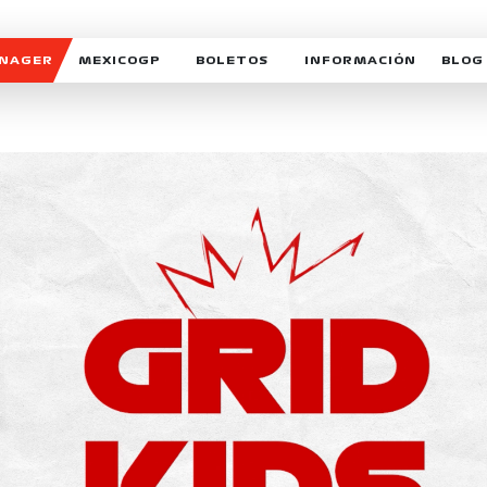
ANAGER
MEXICOGP
BOLETOS
INFORMACIÓN
BLOG
GALERIA SOCIAL
HORARIOS
NOTIC
SOMOS PARTE DEL VUELO
DUDAS
SUSCR
SOSTENIBILIDAD
DERECHO DE PRIMERA 
MEXI
CELEBRA CON NOSOTROS
REFORESTEMOS JUNTO
INTE
MOTORSPORT ACADEM
VOLUNTARIOS
EXPOSICIÓN FOTOGRÁF
CAMPEONATO
PATROCINADORES
LEGALES TICKETMAST