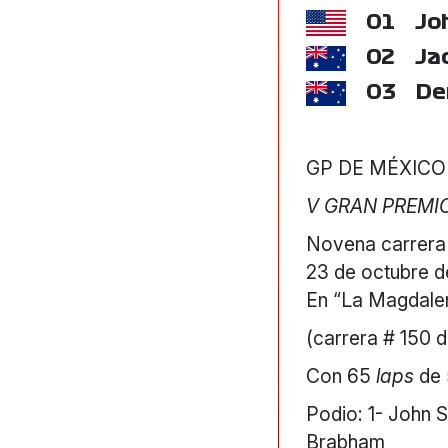
01
Jo
02
Ja
03
De
GP DE MÉXICO
V GRAN PREMI
Novena carrera
23 de octubre d
En “La Magdalen
(carrera # 150 de
Con 65
laps
de 
Podio: 1- John 
Brabham