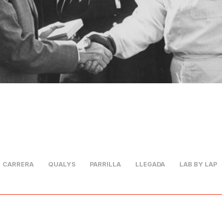
CARRERA
QUALYS
PARRILLA
LLEGADA
LAB BY LAP