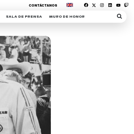
CONTÁCTANOS
SALA DE PRENSA
MURO DE HONOR
IAS
SUSCRIPCIÓN SALA DE PRENSA
IPCIÓN RACING NEWS
COMUNICADOS
OPCIÓN
COGP
ACREDITACIONES
S
RACTIVOS
Y
ICA
ER