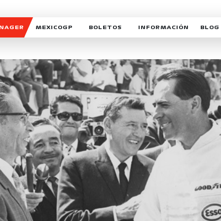
ANAGER
MEXICOGP
BOLETOS
INFORMACIÓN
BLOG
GALERIA SOCIAL
HORARIOS
NOTIC
SOMOS PARTE DEL VUELO
DUDAS
SUSCR
SOSTENIBILIDAD
DERECHO DE PRIMERA 
MEXI
CELEBRA CON NOSOTROS
REFORESTEMOS JUNTO
INTE
MOTORSPORT ACADEM
VOLUNTARIOS
EXPOSICIÓN FOTOGRÁF
CAMPEONATO
PATROCINADORES
LEGALES TICKETMAST