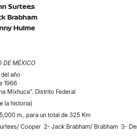
hn Surtees
ck Brabham
nny Hulme
O DE MÉXICO
 del año
e 1966
a Mixhuca”. Distrito Federal
 la historia)
5,000 m., para un total de 325 Km
Surtees/ Cooper
2- Jack Brabham/ Brabham
3- De