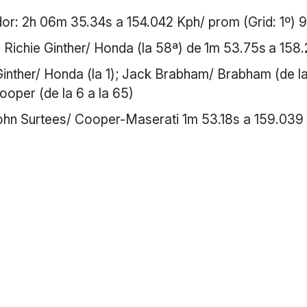
or: 2h 06m 35.34s a 154.042 Kph/ prom (Grid: 1º) 
 Richie Ginther/ Honda (la 58ª) de
1m 53.75s
a 158
Ginther/ Honda (la 1); Jack Brabham/ Brabham (de la 
oper (de la 6 a la 65)
John Surtees/ Cooper-Maserati 1m 53.18s a 159.039