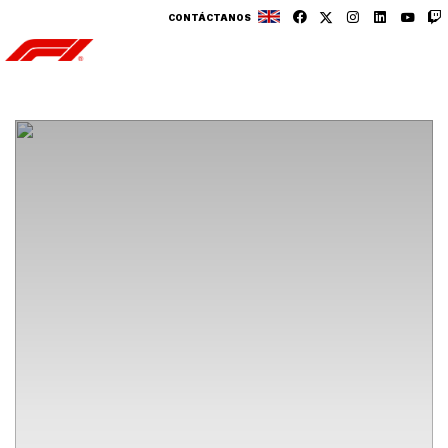
CONTÁCTANOS