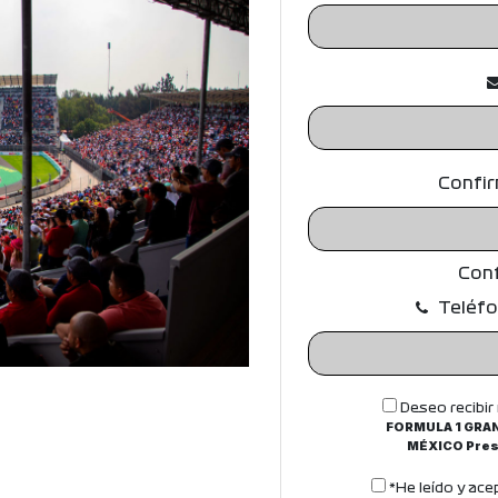
O
X
E
S
G
Confi
R
A
Conf
D
Teléfo
A
1
Deseo recibir
1
FORMULA 1 GRAN
MÉXICO Pres
*He leído y ace