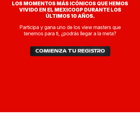
CONFIRMAR CORREO ELECTRÓNICO
*
LOS MOMENTOS MÁS ICÓNICOS QUE HEMOS
VIVIDO EN EL MEXICOGP DURANTE LOS
ÚLTIMOS 10 AÑOS.
Participa y gana uno de los view masters que
FECHA DE NACIMIENTO
*
tenemos para ti, ¿podrás llegar a la meta?
COMIENZA TU REGISTRO
TELÉFONO
*
Para participar es necesario aceptar el
aviso de
privacidad
y los
términos y condiciones
ACEPTO TÉRMINOS Y CONDICIONES
ACEPTO AVISO DE PRIVACIDAD