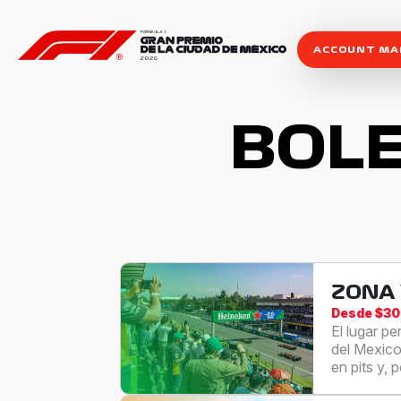
ACCOUNT M
BOL
ZONA
Desde $3
El lugar p
del Mexico
en pits y, 