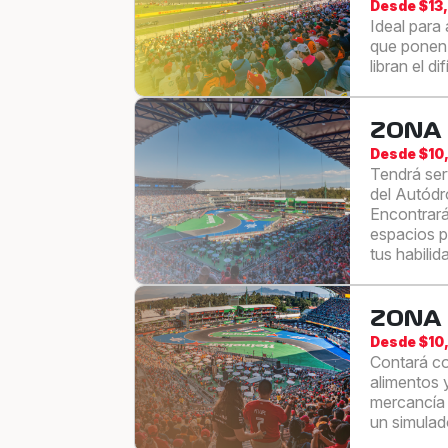
Desde $13
Ideal para 
que ponen 
libran el d
ZONA 
Desde $10
Tendrá ser
del Autódr
Encontrará
espacios p
tus habilid
ZONA
Desde $10
Contará co
alimentos 
mercancía 
un simulad