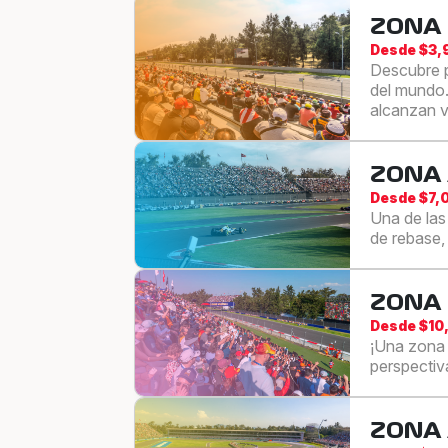
ZONA
Desde $3
Descubre p
del mundo.
alcanzan v
ZONA
Desde $7,
Una de las
de rebase,
ZONA
Desde $10
¡Una zona 
perspectiva
ZONA