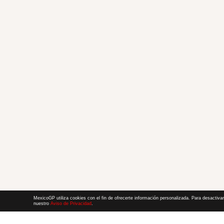
MexicoGP utiliza cookies con el fin de ofrecerte información personalizada. Para desactivar
nuestro
Aviso de Privacidad
.
Términos y Condiciones
|
Aviso de Privacidad
|
Convenio de liberación
© 2026 CIE Todos los derechos reservados