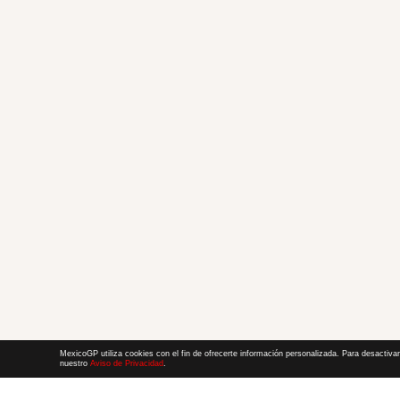
MexicoGP utiliza cookies con el fin de ofrecerte información personalizada. Para desactivar
nuestro
Aviso de Privacidad
.
Términos y Condiciones
|
Aviso de Privacidad
|
Convenio de liberación
© 2026 CIE Todos los derechos reservados