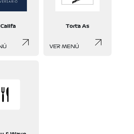
 Califa
Torta As
NÚ
VER MENÚ