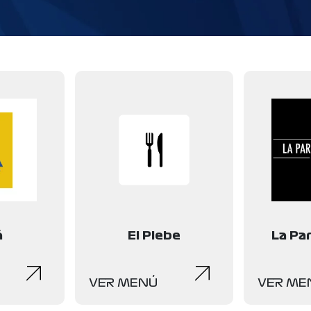
á
El Plebe
La Par
VER MENÚ
VER ME