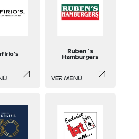
Ruben´s
firio's
Hamburgers
NÚ
VER MENÚ