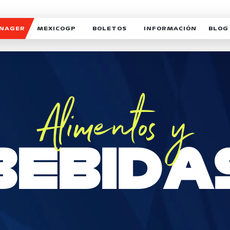
ANAGER
MEXICOGP
BOLETOS
INFORMACIÓN
BLOG
GALERIA SOCIAL
HORARIOS
NOTIC
SOMOS PARTE DEL VUELO
DUDAS
SUSCR
SOSTENIBILIDAD
DERECHO DE PRIMERA 
MEXI
Alimentos y
CELEBRA CON NOSOTROS
REFORESTEMOS JUNTO
INTE
MOTORSPORT ACADEM
VOLUNTARIOS
BEBIDA
EXPOSICIÓN FOTOGRÁF
CAMPEONATO
PATROCINADORES
LEGALES TICKETMAST