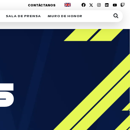
CONTÁCTANOS
SALA DE PRENSA
MURO DE HONOR
IAS
SUSCRIPCIÓN SALA DE PRENSA
IPCIÓN RACING NEWS
COMUNICADOS
OPCIÓN
COGP
ACREDITACIONES
S
RACTIVOS
Y
S
ICA
ER