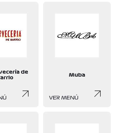
vecería de
Muba
arrio
NÚ
VER MENÚ