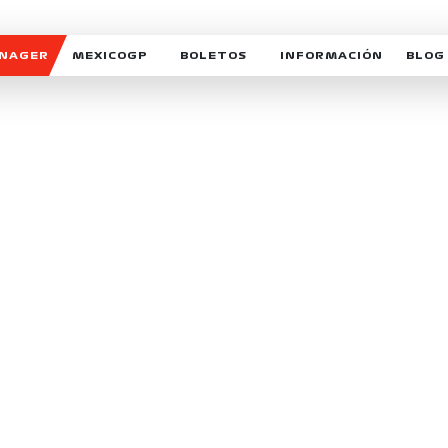
ANAGER
MEXICOGP
BOLETOS
INFORMACIÓN
BLOG
GALERIA SOCIAL
HORARIOS
NOTIC
SOMOS PARTE DEL VUELO
DUDAS
SUSCR
SOSTENIBILIDAD
DERECHO DE PRIMERA 
MEXI
CELEBRA CON NOSOTROS
REFORESTEMOS JUNTO
INTE
MOTORSPORT ACADEM
VOLUNTARIOS
EXPOSICIÓN FOTOGRÁF
CAMPEONATO
PATROCINADORES
LEGALES TICKETMAST