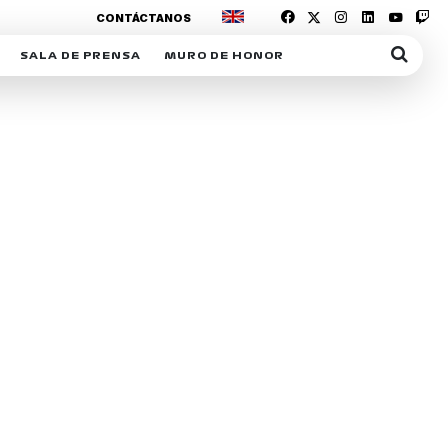
CONTÁCTANOS
SALA DE PRENSA
MURO DE HONOR
IAS
SUSCRIPCIÓN SALA DE PRENSA
IPCIÓN RACING NEWS
COMUNICADOS
OPCIÓN
COGP
ACREDITACIONES
S
RACTIVOS
Y
ICA
ER