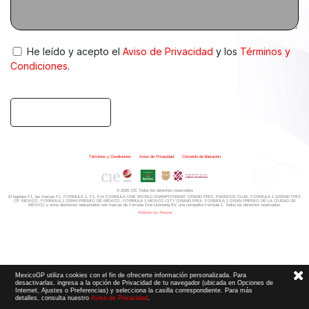
He leído y acepto el
Aviso de Privacidad
y los
Términos y
Condiciones
.
ENVIAR
Términos y Condiciones
|
Aviso de Privacidad
|
Convenio de liberación
© 2026 CIE Todos los derechos reservados
El logotipo F1, las marcas F1, FORMULA 1, F1, FIA FORMULA ONE WORLD CHAMPIONSHIP, GRAND PRIX,
PADDOCK CLUB,
FORMULA 1 GRAND PRIX
OF MEXICO, FORMULA 1 GRAN PREMIO DE MÉXICO,
FORMULA 1 MEXICO CITY GRAND PRIX,
FORMULA 1 GRAN PREMIO DE LA CIUDAD DE
MÉXICO y otros distintivos
relacionados son marcas de Formula One Licensing BV,
una compañía Formula 1. Todos los derechos reservados.
Website by Alucina
MexicoGP utiliza cookies con el fin de ofrecerte información personalizada. Para
desactivarlas, ingresa a la opción de Privacidad de tu navegador (ubicada en Opciones de
Internet, Ajustes o Preferencias) y selecciona la casilla correspondiente. Para más
detalles, consulta nuestro
Aviso de Privacidad
.