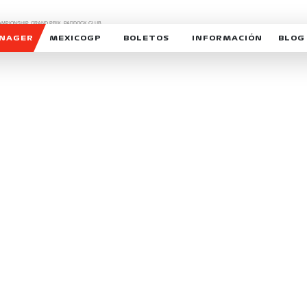
CHAMPIONSHIP, GRAND PRIX,
PADDOCK CLUB,
O,
FORMULA 1 MEXICO CITY GRAND PRIX,
cionados son marcas de Formula One Licensing BV,
ANAGER
MEXICOGP
BOLETOS
INFORMACIÓN
BLOG
GALERIA SOCIAL
HORARIOS
NOTIC
SOMOS PARTE DEL VUELO
DUDAS
SUSCR
SOSTENIBILIDAD
DERECHO DE PRIMERA 
MEXI
CELEBRA CON NOSOTROS
REFORESTEMOS JUNTO
INTE
MOTORSPORT ACADEM
VOLUNTARIOS
EXPOSICIÓN FOTOGRÁF
CAMPEONATO
PATROCINADORES
LEGALES TICKETMAST