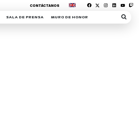
CONTÁCTANOS
SALA DE PRENSA
MURO DE HONOR
IAS
SUSCRIPCIÓN SALA DE PRENSA
IPCIÓN RACING NEWS
COMUNICADOS
OPCIÓN
COGP
ACREDITACIONES
S
RACTIVOS
Y
ICA
ER