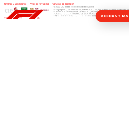
Términos y Condiciones
|
Aviso de Privacidad
|
Convenio de liberación
© 2026 CIE Todos los derechos reservados
El logotipo F1, las marcas F1, FORMULA 1, F1, FIA FORMULA ONE WORLD 
FORMULA 1 GRAND PRIX OF MEXICO, FORMULA 1 GRAN PREMIO DE MÉXIC
FORMULA 1 GRAN PREMIO DE LA CIUDAD DE MÉXICO y otros distintivos
rela
ACCOUNT M
una compañía Formula 1. Todos los derechos reservados.
Website by Alucina