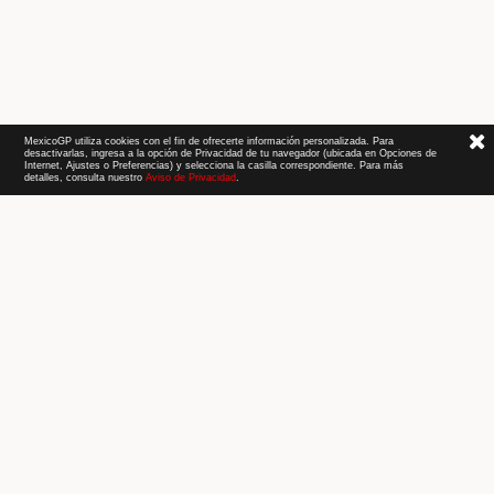
MexicoGP utiliza cookies con el fin de ofrecerte información personalizada. Para
desactivarlas, ingresa a la opción de Privacidad de tu navegador (ubicada en Opciones de
Internet, Ajustes o Preferencias) y selecciona la casilla correspondiente. Para más
detalles, consulta nuestro
Aviso de Privacidad
.