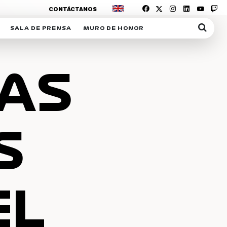
CONTÁCTANOS
SALA DE PRENSA
MURO DE HONOR
IAS
SUSCRIPCIÓN SALA DE PRENSA
IPCIÓN RACING NEWS
COMUNICADOS
LAS
OPCIÓN
COGP
ACREDITACIONES
S
RACTIVOS
Y
S
ICA
EL
ER