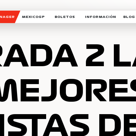
ANAGER
MEXICOGP
BOLETOS
INFORMACIÓN
BLOG
GALERIA SOCIAL
HORARIOS
NOTIC
SOMOS PARTE DEL VUELO
DUDAS
SUSCR
ADA 2 
SOSTENIBILIDAD
DERECHO DE PRIMERA 
MEXI
CELEBRA CON NOSOTROS
REFORESTEMOS JUNTO
INTE
MOTORSPORT ACADEM
MEJORE
VOLUNTARIOS
EXPOSICIÓN FOTOGRÁF
CAMPEONATO
PATROCINADORES
ISTAS D
LEGALES TICKETMAST