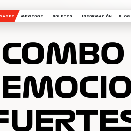
ANAGER
MEXICOGP
BOLETOS
INFORMACIÓN
BLOG
GALERIA SOCIAL
HORARIOS
NOTIC
SOMOS PARTE DEL VUELO
DUDAS
SUSCR
 COMBO
SOSTENIBILIDAD
DERECHO DE PRIMERA 
MEXI
CELEBRA CON NOSOTROS
REFORESTEMOS JUNTO
INTE
MOTORSPORT ACADEM
 EMOCI
VOLUNTARIOS
EXPOSICIÓN FOTOGRÁF
CAMPEONATO
PATROCINADORES
FUERTE
LEGALES TICKETMAST