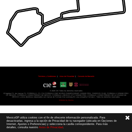
Términos y Condiciones
|
Aviso de Privacidad
|
Convenio de liberación
© 2026 CIE Todos los derechos reservados
El logotipo F1, las marcas F1, FORMULA 1, F1, FIA FORMULA ONE WORLD CHAMPIONSHIP, GRAND PRIX,
PADDOCK CLUB,
FORMULA 1 GRAND PRIX
OF MEXICO, FORMULA 1 GRAN PREMIO DE MÉXICO,
FORMULA 1 MEXICO CITY GRAND PRIX,
FORMULA 1 GRAN PREMIO DE LA CIUDAD DE
MÉXICO y otros distintivos
relacionados son marcas de Formula One Licensing BV,
una compañía Formula 1. Todos los derechos reservados.
Website by Alucina
MexicoGP utiliza cookies con el fin de ofrecerte información personalizada. Para
desactivarlas, ingresa a la opción de Privacidad de tu navegador (ubicada en Opciones de
Internet, Ajustes o Preferencias) y selecciona la casilla correspondiente. Para más
detalles, consulta nuestro
Aviso de Privacidad
.