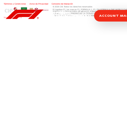
Términos y Condiciones
|
Aviso de Privacidad
|
Convenio de liberación
© 2026 CIE Todos los derechos reservados
El logotipo F1, las marcas F1, FORMULA 1, F1, FIA FORMULA ONE WORLD 
FORMULA 1 GRAND PRIX OF MEXICO, FORMULA 1 GRAN PREMIO DE MÉXIC
FORMULA 1 GRAN PREMIO DE LA CIUDAD DE MÉXICO y otros distintivos
rela
ACCOUNT M
una compañía Formula 1. Todos los derechos reservados.
Website by Alucina