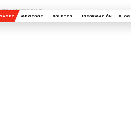
CHAMPIONSHIP, GRAND PRIX,
PADDOCK CLUB,
O,
FORMULA 1 MEXICO CITY GRAND PRIX,
cionados son marcas de Formula One Licensing BV,
ANAGER
MEXICOGP
BOLETOS
INFORMACIÓN
BLOG
GALERIA SOCIAL
HORARIOS
NOTIC
SOMOS PARTE DEL VUELO
DUDAS
SUSCR
SOSTENIBILIDAD
DERECHO DE PRIMERA 
MEXI
CELEBRA CON NOSOTROS
REFORESTEMOS JUNTO
INTE
MOTORSPORT ACADEM
VOLUNTARIOS
EXPOSICIÓN FOTOGRÁF
CAMPEONATO
PATROCINADORES
LEGALES TICKETMAST