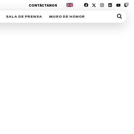
CONTÁCTANOS
SALA DE PRENSA
MURO DE HONOR
IAS
SUSCRIPCIÓN SALA DE PRENSA
IPCIÓN RACING NEWS
COMUNICADOS
OPCIÓN
COGP
ACREDITACIONES
S
RACTIVOS
Y
ICA
ER