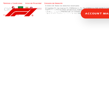
Términos y Condiciones
|
Aviso de Privacidad
|
Convenio de liberación
© 2026 CIE Todos los derechos reservados
El logotipo F1, las marcas F1, FORMULA 1, F1, FIA FORMULA ONE WORLD 
FORMULA 1 GRAND PRIX OF MEXICO, FORMULA 1 GRAN PREMIO DE MÉXIC
FORMULA 1 GRAN PREMIO DE LA CIUDAD DE MÉXICO y otros distintivos
rela
ACCOUNT M
una compañía Formula 1. Todos los derechos reservados.
Website by Alucina