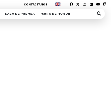
CONTÁCTANOS
SALA DE PRENSA
MURO DE HONOR
IAS
SUSCRIPCIÓN SALA DE PRENSA
IPCIÓN RACING NEWS
COMUNICADOS
OPCIÓN
COGP
ACREDITACIONES
S
RACTIVOS
Y
ICA
ER