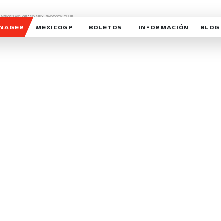
CHAMPIONSHIP, GRAND PRIX,
PADDOCK CLUB,
O,
FORMULA 1 MEXICO CITY GRAND PRIX,
cionados son marcas de Formula One Licensing BV,
ANAGER
MEXICOGP
BOLETOS
INFORMACIÓN
BLOG
GALERIA SOCIAL
HORARIOS
NOTIC
SOMOS PARTE DEL VUELO
DUDAS
SUSCR
SOSTENIBILIDAD
DERECHO DE PRIMERA 
MEXI
CELEBRA CON NOSOTROS
REFORESTEMOS JUNTO
INTE
MOTORSPORT ACADEM
VOLUNTARIOS
EXPOSICIÓN FOTOGRÁF
CAMPEONATO
PATROCINADORES
LEGALES TICKETMAST