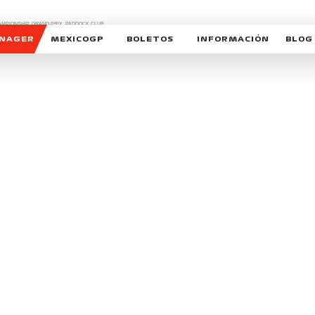
CHAMPIONSHIP, GRAND PRIX,
PADDOCK CLUB,
O,
FORMULA 1 MEXICO CITY GRAND PRIX,
cionados son marcas de Formula One Licensing BV,
ANAGER
MEXICOGP
BOLETOS
INFORMACIÓN
BLOG
GALERIA SOCIAL
HORARIOS
NOTIC
SOMOS PARTE DEL VUELO
DUDAS
SUSCR
SOSTENIBILIDAD
DERECHO DE PRIMERA 
MEXI
CELEBRA CON NOSOTROS
REFORESTEMOS JUNTO
INTE
MOTORSPORT ACADEM
VOLUNTARIOS
EXPOSICIÓN FOTOGRÁF
CAMPEONATO
PATROCINADORES
LEGALES TICKETMAST