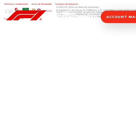
Términos y Condiciones
|
Aviso de Privacidad
|
Convenio de liberación
© 2026 CIE Todos los derechos reservados
El logotipo F1, las marcas F1, FORMULA 1, F1, FIA FORMULA ONE WORLD 
FORMULA 1 GRAND PRIX OF MEXICO, FORMULA 1 GRAN PREMIO DE MÉXIC
FORMULA 1 GRAN PREMIO DE LA CIUDAD DE MÉXICO y otros distintivos
rela
ACCOUNT M
una compañía Formula 1. Todos los derechos reservados.
Website by Alucina