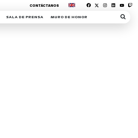
CONTÁCTANOS
SALA DE PRENSA
MURO DE HONOR
IAS
SUSCRIPCIÓN SALA DE PRENSA
IPCIÓN RACING NEWS
COMUNICADOS
OPCIÓN
COGP
ACREDITACIONES
S
RACTIVOS
Y
ICA
ER