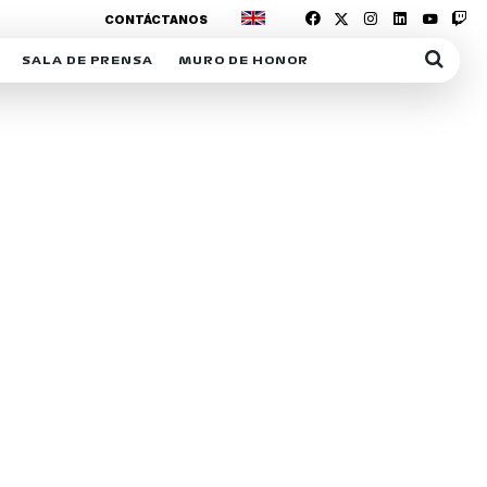
CONTÁCTANOS
SALA DE PRENSA
MURO DE HONOR
IAS
SUSCRIPCIÓN SALA DE PRENSA
IPCIÓN RACING NEWS
COMUNICADOS
OPCIÓN
COGP
ACREDITACIONES
S
RACTIVOS
Y
ICA
ER