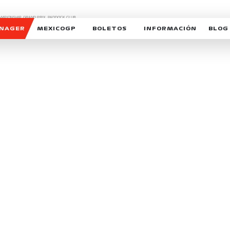
CHAMPIONSHIP, GRAND PRIX,
PADDOCK CLUB,
O,
FORMULA 1 MEXICO CITY GRAND PRIX,
cionados son marcas de Formula One Licensing BV,
ANAGER
MEXICOGP
BOLETOS
INFORMACIÓN
BLOG
GALERIA SOCIAL
HORARIOS
NOTIC
SOMOS PARTE DEL VUELO
DUDAS
SUSCR
SOSTENIBILIDAD
DERECHO DE PRIMERA 
MEXI
CELEBRA CON NOSOTROS
REFORESTEMOS JUNTO
INTE
MOTORSPORT ACADEM
VOLUNTARIOS
EXPOSICIÓN FOTOGRÁF
CAMPEONATO
PATROCINADORES
LEGALES TICKETMAST