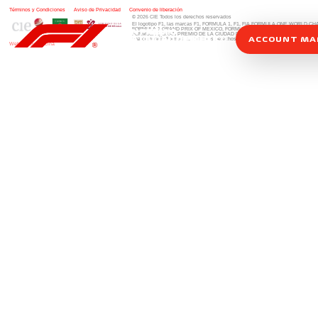
Términos y Condiciones
|
Aviso de Privacidad
|
Convenio de liberación
© 2026 CIE Todos los derechos reservados
El logotipo F1, las marcas F1, FORMULA 1, F1, FIA FORMULA ONE WORLD 
FORMULA 1 GRAND PRIX OF MEXICO, FORMULA 1 GRAN PREMIO DE MÉXIC
FORMULA 1 GRAN PREMIO DE LA CIUDAD DE MÉXICO y otros distintivos
rela
ACCOUNT M
una compañía Formula 1. Todos los derechos reservados.
Website by Alucina