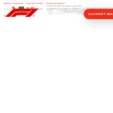
Términos y Condiciones
|
Aviso de Privacidad
|
Convenio de liberación
© 2026 CIE Todos los derechos reservados
El logotipo F1, las marcas F1, FORMULA 1, F1, FIA FORMULA ONE WORLD 
FORMULA 1 GRAND PRIX OF MEXICO, FORMULA 1 GRAN PREMIO DE MÉXIC
FORMULA 1 GRAN PREMIO DE LA CIUDAD DE MÉXICO y otros distintivos
rela
ACCOUNT M
una compañía Formula 1. Todos los derechos reservados.
Website by Alucina