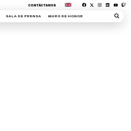
CONTÁCTANOS
SALA DE PRENSA
MURO DE HONOR
IAS
SUSCRIPCIÓN SALA DE PRENSA
IPCIÓN RACING NEWS
COMUNICADOS
OPCIÓN
COGP
ACREDITACIONES
S
RACTIVOS
Y
ICA
ER