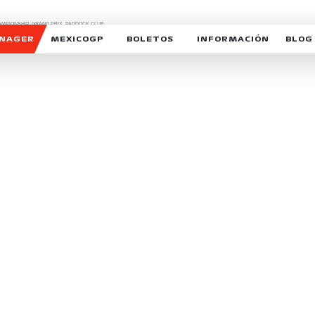
CHAMPIONSHIP, GRAND PRIX,
PADDOCK CLUB,
O,
FORMULA 1 MEXICO CITY GRAND PRIX,
cionados son marcas de Formula One Licensing BV,
ANAGER
MEXICOGP
BOLETOS
INFORMACIÓN
BLOG
GALERIA SOCIAL
HORARIOS
NOTIC
SOMOS PARTE DEL VUELO
DUDAS
SUSCR
SOSTENIBILIDAD
DERECHO DE PRIMERA 
MEXI
CELEBRA CON NOSOTROS
REFORESTEMOS JUNTO
INTE
MOTORSPORT ACADEM
VOLUNTARIOS
EXPOSICIÓN FOTOGRÁF
CAMPEONATO
PATROCINADORES
LEGALES TICKETMAST