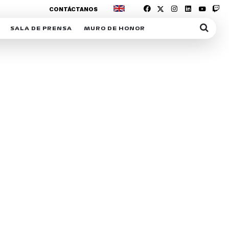
CONTÁCTANOS
SALA DE PRENSA
MURO DE HONOR
IAS
SUSCRIPCIÓN SALA DE PRENSA
IPCIÓN RACING NEWS
COMUNICADOS
OPCIÓN
COGP
ACREDITACIONES
S
RACTIVOS
Y
ICA
ER