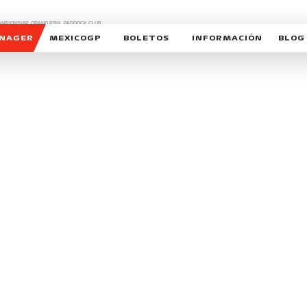
CHAMPIONSHIP, GRAND PRIX,
PADDOCK CLUB,
O,
FORMULA 1 MEXICO CITY GRAND PRIX,
cionados son marcas de Formula One Licensing BV,
ANAGER
MEXICOGP
BOLETOS
INFORMACIÓN
BLOG
GALERIA SOCIAL
HORARIOS
NOTIC
SOMOS PARTE DEL VUELO
DUDAS
SUSCR
SOSTENIBILIDAD
DERECHO DE PRIMERA 
MEXI
CELEBRA CON NOSOTROS
REFORESTEMOS JUNTO
INTE
MOTORSPORT ACADEM
VOLUNTARIOS
EXPOSICIÓN FOTOGRÁF
CAMPEONATO
PATROCINADORES
LEGALES TICKETMAST