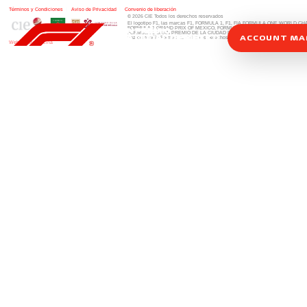
Términos y Condiciones
|
Aviso de Privacidad
|
Convenio de liberación
© 2026 CIE Todos los derechos reservados
El logotipo F1, las marcas F1, FORMULA 1, F1, FIA FORMULA ONE WORLD 
FORMULA 1 GRAND PRIX OF MEXICO, FORMULA 1 GRAN PREMIO DE MÉXIC
FORMULA 1 GRAN PREMIO DE LA CIUDAD DE MÉXICO y otros distintivos
rela
ACCOUNT M
una compañía Formula 1. Todos los derechos reservados.
Website by Alucina