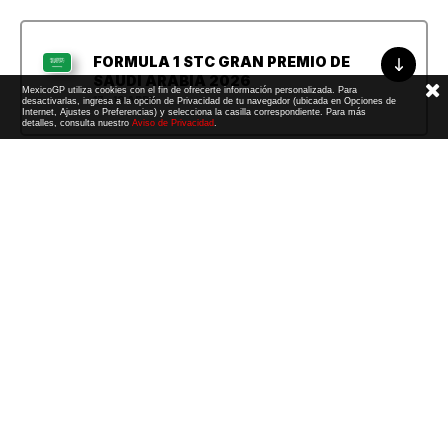
FORMULA 1 STC GRAN PREMIO DE
SAUDI ARABIA 2026
MexicoGP utiliza cookies con el fin de ofrecerte información personalizada. Para
17 - 19 ABRIL
desactivarlas, ingresa a la opción de Privacidad de tu navegador (ubicada en Opciones de
Internet, Ajustes o Preferencias) y selecciona la casilla correspondiente. Para más
detalles, consulta nuestro
Aviso de Privacidad
.
FORMULA 1 CRYPTO.COM GRAN
PREMIO DE MIAMI 2026
1 - 3 MAYO
FORMULA 1 LENOVO GRAN PREMIO
DE CANADÁ 2026
22 - 24 MAYO